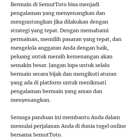
Bermain di SemutToto bisa menjadi
pengalaman yang menyenangkan dan
menguntungkan jika dilakukan dengan
strategi yang tepat. Dengan memahami
permainan, memilih pasaran yang tepat, dan
mengelola anggaran Anda dengan baik,
peluang untuk meraih kemenangan akan
semakin besar. Jangan lupa untuk selalu
bermain secara bijak dan mengikuti aturan
yang ada di platform untuk menikmati
pengalaman bermain yang aman dan
menyenangkan.
Semoga panduan ini membantu Anda dalam
memulai perjalanan Anda di dunia togel online
bersama SemutToto.