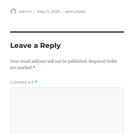
Author
Posted
Tags
admin
May 11, 2025
semuttoto
on
Leave a Reply
Your email address will not be published.
Required fields
are marked
*
COMMENT
*