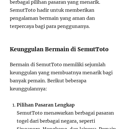
berbagai pilihan pasaran yang menarik.
SemutToto hadir untuk memberikan
pengalaman bermain yang aman dan
terpercaya bagi para penggunanya.
Keunggulan Bermain di SemutToto
Bermain di SemutToto memiliki sejumlah
keunggulan yang membuatnya menarik bagi
banyak pemain. Berikut beberapa
keunggulannya:
Pilihan Pasaran Lengkap
SemutToto menawarkan berbagai pasaran
togel dari berbagai negara, seperti