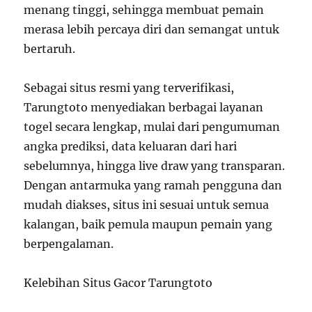
menang tinggi, sehingga membuat pemain
merasa lebih percaya diri dan semangat untuk
bertaruh.
Sebagai situs resmi yang terverifikasi,
Tarungtoto menyediakan berbagai layanan
togel secara lengkap, mulai dari pengumuman
angka prediksi, data keluaran dari hari
sebelumnya, hingga live draw yang transparan.
Dengan antarmuka yang ramah pengguna dan
mudah diakses, situs ini sesuai untuk semua
kalangan, baik pemula maupun pemain yang
berpengalaman.
Kelebihan Situs Gacor Tarungtoto