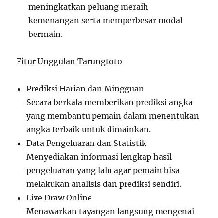
meningkatkan peluang meraih
kemenangan serta memperbesar modal
bermain.
Fitur Unggulan Tarungtoto
Prediksi Harian dan Mingguan
Secara berkala memberikan prediksi angka
yang membantu pemain dalam menentukan
angka terbaik untuk dimainkan.
Data Pengeluaran dan Statistik
Menyediakan informasi lengkap hasil
pengeluaran yang lalu agar pemain bisa
melakukan analisis dan prediksi sendiri.
Live Draw Online
Menawarkan tayangan langsung mengenai