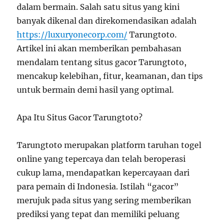
dalam bermain. Salah satu situs yang kini
banyak dikenal dan direkomendasikan adalah
https://luxuryonecorp.com/
Tarungtoto.
Artikel ini akan memberikan pembahasan
mendalam tentang situs gacor Tarungtoto,
mencakup kelebihan, fitur, keamanan, dan tips
untuk bermain demi hasil yang optimal.
Apa Itu Situs Gacor Tarungtoto?
Tarungtoto merupakan platform taruhan togel
online yang tepercaya dan telah beroperasi
cukup lama, mendapatkan kepercayaan dari
para pemain di Indonesia. Istilah “gacor”
merujuk pada situs yang sering memberikan
prediksi yang tepat dan memiliki peluang