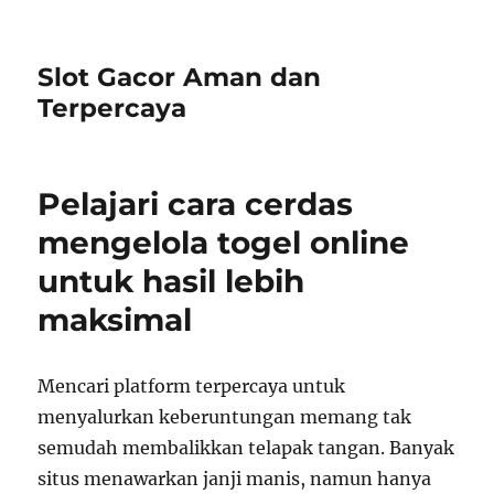
Slot Gacor Aman dan
Terpercaya
Pelajari cara cerdas
mengelola togel online
untuk hasil lebih
maksimal
Mencari platform terpercaya untuk
menyalurkan keberuntungan memang tak
semudah membalikkan telapak tangan. Banyak
situs menawarkan janji manis, namun hanya