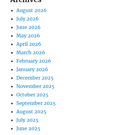
August 2026
July 2026
June 2026
May 2026
April 2026
March 2026
February 2026
January 2026
December 2025
November 2025
October 2025
September 2025
August 2025
July 2025
June 2025