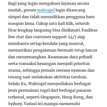
Bagi yang ingin mengakses layanan secara
mudah, proses
waktogel
login dirancang
simpel dan tidak menyulitkan pengguna baru
maupun lama. Cukup satu kali klik, seluruh
fitur lengkap langsung bisa dinikmati. Fasilitas
live chat dan customer support 24/7 siap
membantu setiap kendala yang muncul,
memastikan pengalaman bermain tetap lancar
dan menyenangkan. Keamanan data pribadi
serta transaksi keuangan menjadi prioritas
utama, sehingga pemain merasa nyaman dan
tenang saat melakukan aktivitas taruhan.
Selain itu, Waktogel menyediakan berbagai
jenis permainan togel dari berbagai pasaran
terkenal, seperti Singapore, Hong Kong, dan
Sydney. Variasi ini mampu memenuhi