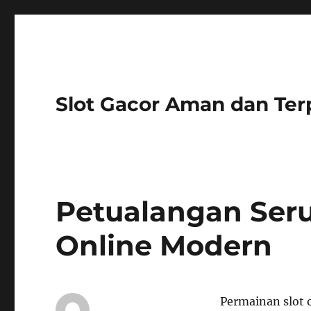
Slot Gacor Aman dan Ter
Petualangan Seru
Online Modern
Permainan slot o