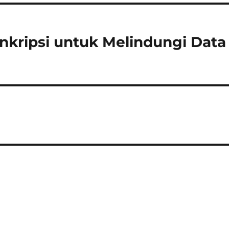
kripsi untuk Melindungi Data