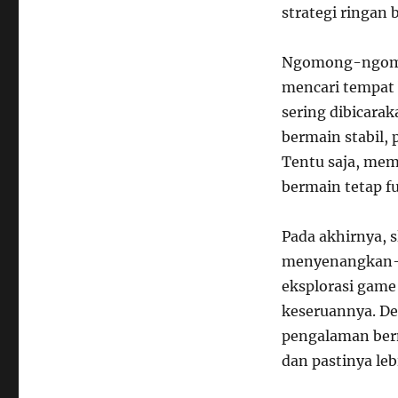
strategi ringan 
Ngomong-ngomon
mencari tempat
sering dibicara
bermain stabil, 
Tentu saja, mem
bermain tetap f
Pada akhirnya, s
menyenangkan—
eksplorasi game 
keseruannya. D
pengalaman berma
dan pastinya leb