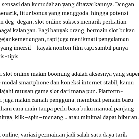
a sensasi dan kemudahan yang ditawarkannya. Dengan
enarik, fitur bonus yang menggoda, hingga potensi
in deg-degan, slot online sukses menarik perhatian
bagai kalangan. Bagi banyak orang, bermain slot bukan
gejar kemenangan, tapi juga menikmati pengalaman
o yang imersif—kayak nonton film tapi sambil punya
is-tipis.
an slot online makin booming adalah aksesnya yang supe
modal smartphone dan koneksi internet stabil, kamu
lajahi ratusan game slot dari mana pun. Platform-
n juga makin ramah pengguna, membuat pemain baru
aham cara main tanpa perlu baca buku manual panjang
Intinya, klik–spin–menang… atau minimal dapat hiburan.
 online, variasi permainan jadi salah satu daya tarik