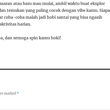
saran atau baru mau mulai, ambil waktu buat eksplor
an temukan yang paling cocok dengan vibe kamu. Siapa
ar coba-coba malah jadi hobi santai yang bisa ngasih
aktivitas harian.
a, dan semoga spin kamu hoki!
 are marked
*