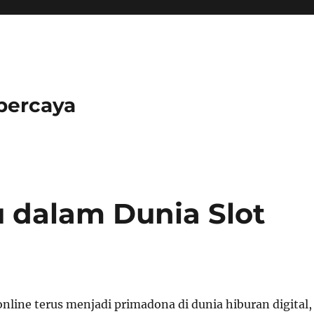
percaya
 dalam Dunia Slot
nline terus menjadi primadona di dunia hiburan digital,