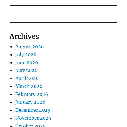
Archives
August 2026
July 2026
June 2026
May 2026
April 2026
March 2026
February 2026
January 2026
December 2025
November 2025
October 2025