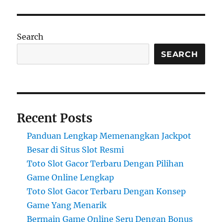
Search
SEARCH
Recent Posts
Panduan Lengkap Memenangkan Jackpot
Besar di Situs Slot Resmi
Toto Slot Gacor Terbaru Dengan Pilihan
Game Online Lengkap
Toto Slot Gacor Terbaru Dengan Konsep
Game Yang Menarik
Bermain Game Online Seru Dengan Bonus