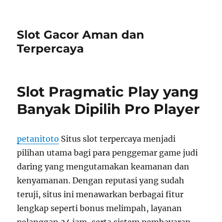
Slot Gacor Aman dan
Terpercaya
Slot Pragmatic Play yang
Banyak Dipilih Pro Player
petanitoto
Situs slot terpercaya menjadi
pilihan utama bagi para penggemar game judi
daring yang mengutamakan keamanan dan
kenyamanan. Dengan reputasi yang sudah
teruji, situs ini menawarkan berbagai fitur
lengkap seperti bonus melimpah, layanan