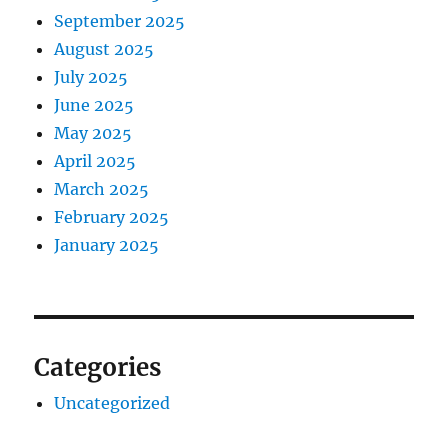
September 2025
August 2025
July 2025
June 2025
May 2025
April 2025
March 2025
February 2025
January 2025
Categories
Uncategorized