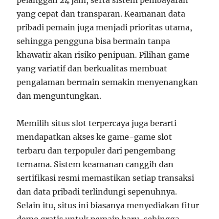
pelanggan 24 jam, serta sistem pembayaran
yang cepat dan transparan. Keamanan data
pribadi pemain juga menjadi prioritas utama,
sehingga pengguna bisa bermain tanpa
khawatir akan risiko penipuan. Pilihan game
yang variatif dan berkualitas membuat
pengalaman bermain semakin menyenangkan
dan menguntungkan.
Memilih situs slot terpercaya juga berarti
mendapatkan akses ke game-game slot
terbaru dan terpopuler dari pengembang
ternama. Sistem keamanan canggih dan
sertifikasi resmi memastikan setiap transaksi
dan data pribadi terlindungi sepenuhnya.
Selain itu, situs ini biasanya menyediakan fitur