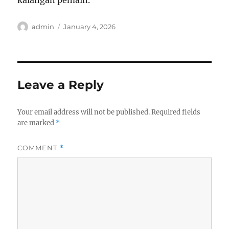
kalangan pemain.
Author
Posted
admin
January 4, 2026
on
Leave a Reply
Your email address will not be published.
Required fields
are marked
*
COMMENT
*