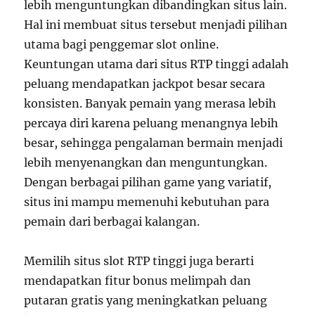
lebih menguntungkan dibandingkan situs lain.
Hal ini membuat situs tersebut menjadi pilihan
utama bagi penggemar slot online.
Keuntungan utama dari situs RTP tinggi adalah
peluang mendapatkan jackpot besar secara
konsisten. Banyak pemain yang merasa lebih
percaya diri karena peluang menangnya lebih
besar, sehingga pengalaman bermain menjadi
lebih menyenangkan dan menguntungkan.
Dengan berbagai pilihan game yang variatif,
situs ini mampu memenuhi kebutuhan para
pemain dari berbagai kalangan.
Memilih situs slot RTP tinggi juga berarti
mendapatkan fitur bonus melimpah dan
putaran gratis yang meningkatkan peluang