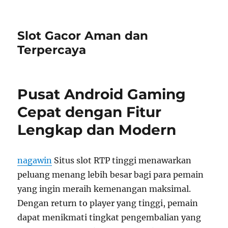
Slot Gacor Aman dan
Terpercaya
Pusat Android Gaming
Cepat dengan Fitur
Lengkap dan Modern
nagawin
Situs slot RTP tinggi menawarkan
peluang menang lebih besar bagi para pemain
yang ingin meraih kemenangan maksimal.
Dengan return to player yang tinggi, pemain
dapat menikmati tingkat pengembalian yang