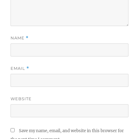
NAME
*
EMAIL
*
WEBSITE
Save my name, email, and website in this browser for