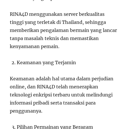
RINA4D menggunakan server berkualitas
tinggi yang terletak di Thailand, sehingga
memberikan pengalaman bermain yang lancar
tanpa masalah teknis dan memastikan
kenyamanan pemain.
Keamanan yang Terjamin
Keamanan adalah hal utama dalam perjudian
online, dan RINA4D telah menerapkan
teknologi enkripsi terbaru untuk melindungi
informasi pribadi serta transaksi para
penggunanya.
Pilihan Permainan yang Beragam