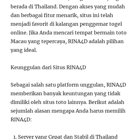
berada di Thailand. Dengan akses yang mudah
dan berbagai fitur menarik, situs ini telah
menjadi favorit di kalangan penggemar togel
online. Jika Anda mencari tempat bermain toto
Macau yang tepercaya, RINA4D adalah pilihan
yang ideal.
Keunggulan dari Situs RINA4D
Sebagai salah satu platform unggulan, RINA4D
memberikan banyak keuntungan yang tidak
dimiliki oleh situs toto lainnya. Berikut adalah
sejumlah alasan mengapa Anda harus memilih
RINA4D:
Server yang Cepat dan Stabil di Thailand