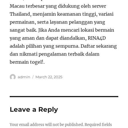
Macau terbesar yang didukung oleh server
Thailand, menjamin keamanan tinggi, variasi
permainan, serta layanan pelanggan yang
sangat baik. Jika Anda mencari lokasi bermain
yang aman dan dapat diandalkan, RINA4D
adalah pilihan yang sempurna. Daftar sekarang
dan nikmati pengalaman terbaik dalam
bermain togel!.
Author
Posted
admin
March 22, 2025
on
Leave a Reply
Your email address will not be published.
Required fields