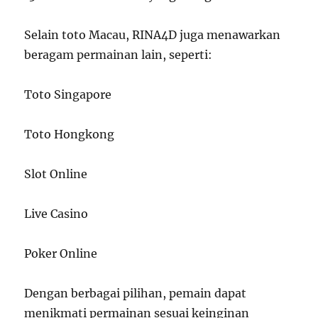
Selain toto Macau, RINA4D juga menawarkan
beragam permainan lain, seperti:
Toto Singapore
Toto Hongkong
Slot Online
Live Casino
Poker Online
Dengan berbagai pilihan, pemain dapat
menikmati permainan sesuai keinginan