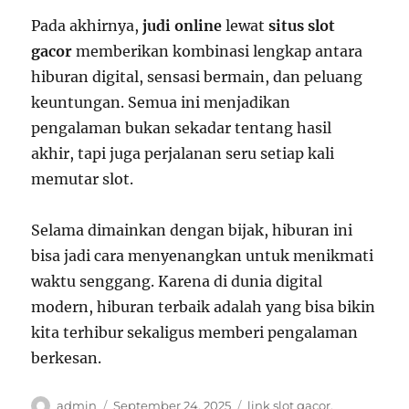
Pada akhirnya,
judi online
lewat
situs slot
gacor
memberikan kombinasi lengkap antara
hiburan digital, sensasi bermain, dan peluang
keuntungan. Semua ini menjadikan
pengalaman bukan sekadar tentang hasil
akhir, tapi juga perjalanan seru setiap kali
memutar slot.
Selama dimainkan dengan bijak, hiburan ini
bisa jadi cara menyenangkan untuk menikmati
waktu senggang. Karena di dunia digital
modern, hiburan terbaik adalah yang bisa bikin
kita terhibur sekaligus memberi pengalaman
berkesan.
Author
Posted
Tags
admin
September 24, 2025
link slot gacor
,