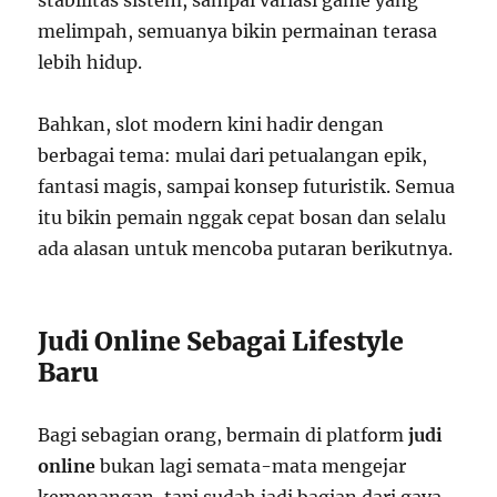
stabilitas sistem, sampai variasi game yang
melimpah, semuanya bikin permainan terasa
lebih hidup.
Bahkan, slot modern kini hadir dengan
berbagai tema: mulai dari petualangan epik,
fantasi magis, sampai konsep futuristik. Semua
itu bikin pemain nggak cepat bosan dan selalu
ada alasan untuk mencoba putaran berikutnya.
Judi Online Sebagai Lifestyle
Baru
Bagi sebagian orang, bermain di platform
judi
online
bukan lagi semata-mata mengejar