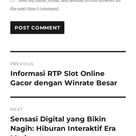
Save my name, email, and website in this browser for
the next time I comment.
Post
PREVIOUS
navigation
Informasi RTP Slot Online
Previous
post:
Gacor dengan Winrate Besar
NEXT
Sensasi Digital yang Bikin
Next
post:
Nagih: Hiburan Interaktif Era