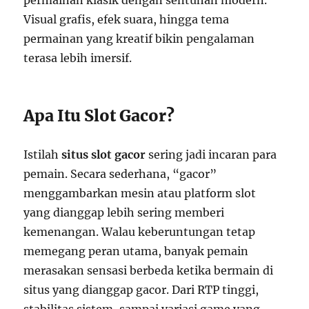
permainan klasik dengan sentuhan modern.
Visual grafis, efek suara, hingga tema
permainan yang kreatif bikin pengalaman
terasa lebih imersif.
Apa Itu Slot Gacor?
Istilah
situs slot gacor
sering jadi incaran para
pemain. Secara sederhana, “gacor”
menggambarkan mesin atau platform slot
yang dianggap lebih sering memberi
kemenangan. Walau keberuntungan tetap
memegang peran utama, banyak pemain
merasakan sensasi berbeda ketika bermain di
situs yang dianggap gacor. Dari RTP tinggi,