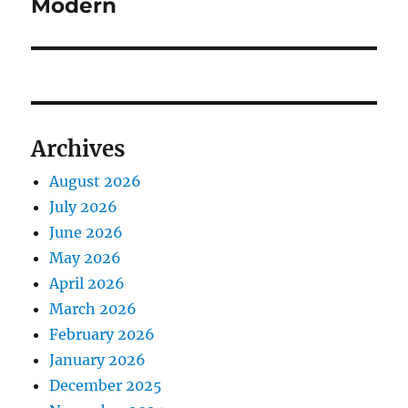
Modern
Archives
August 2026
July 2026
June 2026
May 2026
April 2026
March 2026
February 2026
January 2026
December 2025