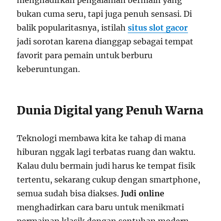
menghadirkan pengalaman bermain yang
bukan cuma seru, tapi juga penuh sensasi. Di
balik popularitasnya, istilah
situs slot gacor
jadi sorotan karena dianggap sebagai tempat
favorit para pemain untuk berburu
keberuntungan.
Dunia Digital yang Penuh Warna
Teknologi membawa kita ke tahap di mana
hiburan nggak lagi terbatas ruang dan waktu.
Kalau dulu bermain judi harus ke tempat fisik
tertentu, sekarang cukup dengan smartphone,
semua sudah bisa diakses.
Judi online
menghadirkan cara baru untuk menikmati