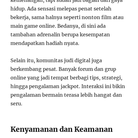
kemenangan, tapi sudah jadi bagian dari gaya
hidup. Ada sensasi melepas penat setelah
bekerja, sama halnya seperti nonton film atau
main game online. Bedanya, di sini ada
tambahan adrenalin berupa kesempatan
mendapatkan hadiah nyata.
Selain itu, komunitas judi digital juga
berkembang pesat. Banyak forum dan grup
online yang jadi tempat berbagi tips, strategi,
hingga pengalaman jackpot. Interaksi ini bikin
pengalaman bermain terasa lebih hangat dan
seru.
Kenyamanan dan Keamanan