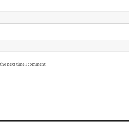
 the next time I comment.