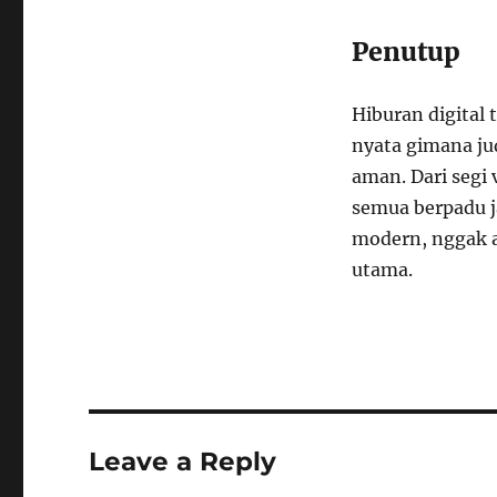
Penutup
Hiburan digital
nyata gimana ju
aman. Dari segi
semua berpadu j
modern, nggak a
utama.
Leave a Reply