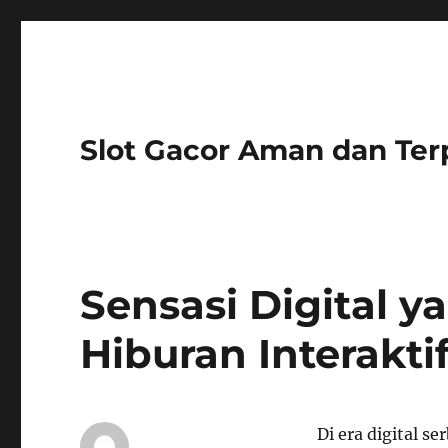
Slot Gacor Aman dan Ter
Sensasi Digital y
Hiburan Interakti
Di era digital se