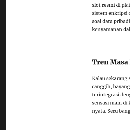
slot resmi di pl
sistem enkripsi
soal data pribad
kenyamanan dala
Tren Masa
Kalau sekarang s
canggih, bayangi
terintegrasi de
sensasi main di
nyata. Seru bang