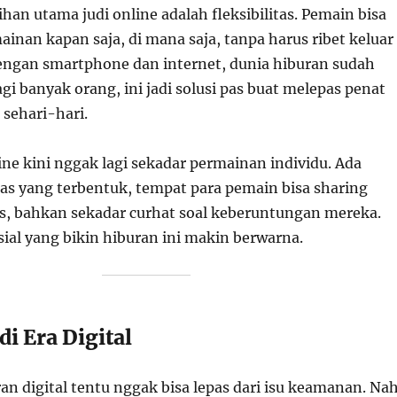
ihan utama judi online adalah fleksibilitas. Pemain bisa
inan kapan saja, di mana saja, tanpa harus ribet keluar
ngan smartphone dan internet, dunia hiburan sudah
agi banyak orang, ini jadi solusi pas buat melepas penat
 sehari-hari.
line kini nggak lagi sekadar permainan individu. Ada
s yang terbentuk, tempat para pemain bisa sharing
s, bahkan sekadar curhat soal keberuntungan mereka.
sosial yang bikin hiburan ini makin berwarna.
i Era Digital
ran digital tentu nggak bisa lepas dari isu keamanan. Nah