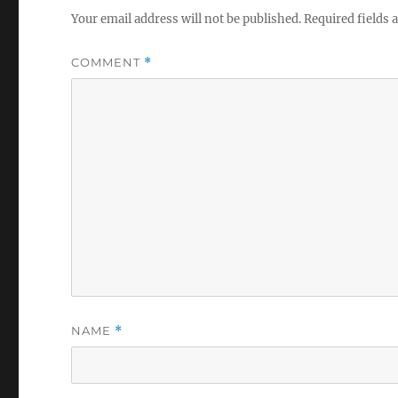
Your email address will not be published.
Required fields
COMMENT
*
NAME
*