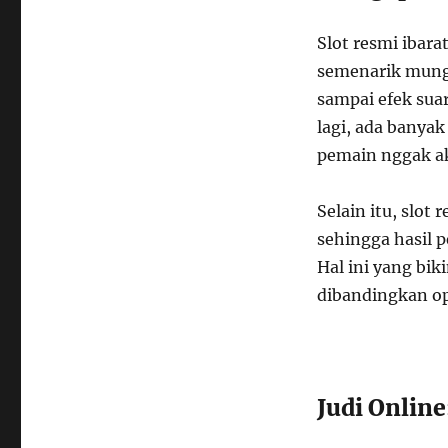
Slot resmi ibara
semenarik mungk
sampai efek sua
lagi, ada banyak
pemain nggak a
Selain itu, slot
sehingga hasil 
Hal ini yang bik
dibandingkan ops
Judi Onlin