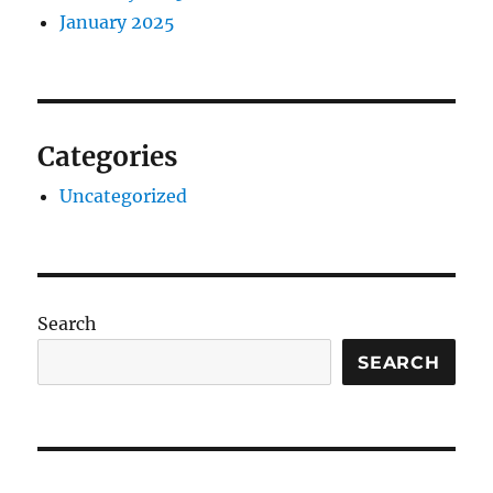
January 2025
Categories
Uncategorized
Search
SEARCH