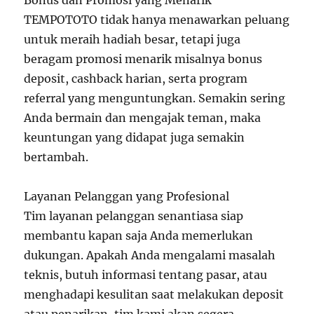
Bonus dan Promosi yang Menarik
TEMPOTOTO tidak hanya menawarkan peluang
untuk meraih hadiah besar, tetapi juga
beragam promosi menarik misalnya bonus
deposit, cashback harian, serta program
referral yang menguntungkan. Semakin sering
Anda bermain dan mengajak teman, maka
keuntungan yang didapat juga semakin
bertambah.
Layanan Pelanggan yang Profesional
Tim layanan pelanggan senantiasa siap
membantu kapan saja Anda memerlukan
dukungan. Apakah Anda mengalami masalah
teknis, butuh informasi tentang pasar, atau
menghadapi kesulitan saat melakukan deposit