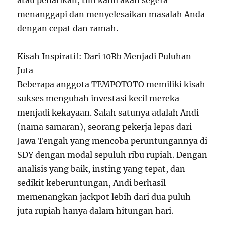
atau penarikan, tim kami akan segera
menanggapi dan menyelesaikan masalah Anda
dengan cepat dan ramah.
Kisah Inspiratif: Dari 10Rb Menjadi Puluhan
Juta
Beberapa anggota TEMPOTOTO memiliki kisah
sukses mengubah investasi kecil mereka
menjadi kekayaan. Salah satunya adalah Andi
(nama samaran), seorang pekerja lepas dari
Jawa Tengah yang mencoba peruntungannya di
SDY dengan modal sepuluh ribu rupiah. Dengan
analisis yang baik, insting yang tepat, dan
sedikit keberuntungan, Andi berhasil
memenangkan jackpot lebih dari dua puluh
juta rupiah hanya dalam hitungan hari.