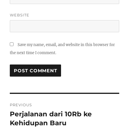
WEBSITE
Save my name, email, and website in this browser for
the next time I comment.
Post
PREVIOUS
navigation
Perjalanan dari 10Rb ke
Previous
post:
Kehidupan Baru