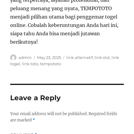
yang terpercaya, layanan profesional, dan
peluang menang yang nyata, TEMPOTOTO
menjadi pilihan utama bagi penggemar togel
online. Cobalah keberuntungan Anda hari ini,
siapa tahu Anda bisa menjadi jutawan
berikutnya!
Author
Posted
Tags
admin
May 23, 2025
link alternatif
,
link slot
,
link
on
togel
,
link toto
,
tempototo
Leave a Reply
Your email address will not be published.
Required fields
are marked
*