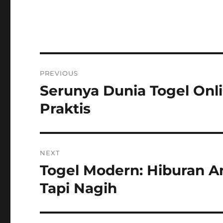
Post
PREVIOUS
navigation
Serunya Dunia Togel Onl
Previous
post:
Praktis
NEXT
Togel Modern: Hiburan 
Next
post:
Tapi Nagih