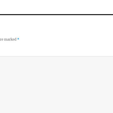
 are marked
*