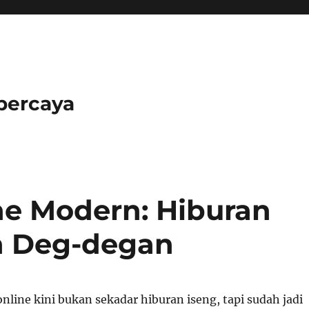
percaya
ine Modern: Hiburan
in Deg-degan
nline kini bukan sekadar hiburan iseng, tapi sudah jadi