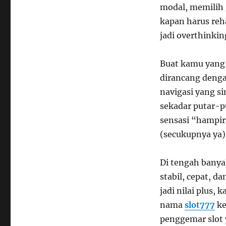
modal, memilih 
kapan harus reha
jadi overthinkin
Buat kamu yang 
dirancang denga
navigasi yang s
sekadar putar-pu
sensasi “hampi
(secukupnya ya)
Di tengah banya
stabil, cepat, d
jadi nilai plus,
nama
slot777
ke
penggemar slot 