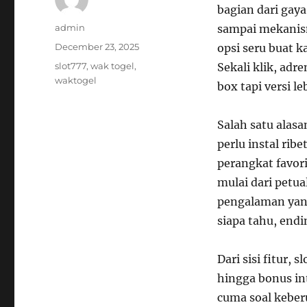
bagian dari gaya
Author
admin
sampai mekanism
Posted
December 23, 2025
opsi seru buat k
on
Tags
slot777
,
wak togel
,
Sekali klik, ad
waktogel
box tapi versi le
Salah satu alas
perlu instal rib
perangkat favor
mulai dari petu
pengalaman yang 
siapa tahu, endi
Dari sisi fitur, 
hingga bonus in
cuma soal keberu