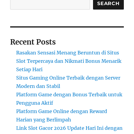
SEARCH
Recent Posts
Rasakan Sensasi Menang Beruntun di Situs
Slot Terpercaya dan Nikmati Bonus Menarik
Setiap Hari
Situs Gaming Online Terbaik dengan Server
Modern dan Stabil
Platform Game dengan Bonus Terbaik untuk
Pengguna Aktif
Platform Game Online dengan Reward
Harian yang Berlimpah
Link Slot Gacor 2026 Update Hari Ini dengan