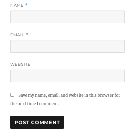
NAME
*
EMAIL
*
WEBSITE
Save my name, email, and website in this browser for
the next time I comment.