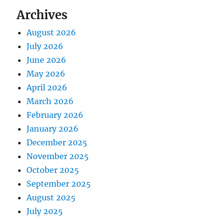
Archives
August 2026
July 2026
June 2026
May 2026
April 2026
March 2026
February 2026
January 2026
December 2025
November 2025
October 2025
September 2025
August 2025
July 2025