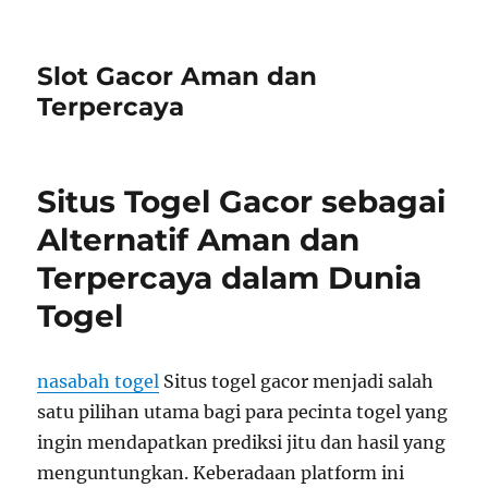
Slot Gacor Aman dan
Terpercaya
Situs Togel Gacor sebagai
Alternatif Aman dan
Terpercaya dalam Dunia
Togel
nasabah togel
Situs togel gacor menjadi salah
satu pilihan utama bagi para pecinta togel yang
ingin mendapatkan prediksi jitu dan hasil yang
menguntungkan. Keberadaan platform ini