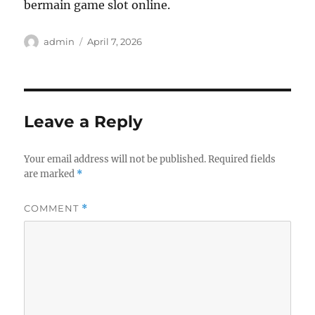
bermain game slot online.
Author
Posted
admin
April 7, 2026
on
Leave a Reply
Your email address will not be published.
Required fields
are marked
*
COMMENT
*