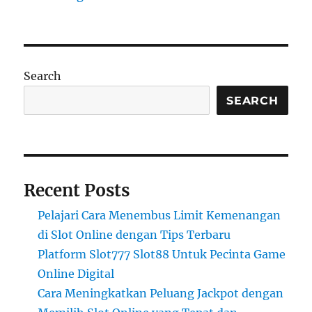
Search
SEARCH
Recent Posts
Pelajari Cara Menembus Limit Kemenangan
di Slot Online dengan Tips Terbaru
Platform Slot777 Slot88 Untuk Pecinta Game
Online Digital
Cara Meningkatkan Peluang Jackpot dengan