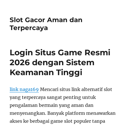
Slot Gacor Aman dan
Terpercaya
Login Situs Game Resmi
2026 dengan Sistem
Keamanan Tinggi
link naga169
Mencari situs link alternatif slot
yang terpercaya sangat penting untuk
pengalaman bermain yang aman dan
menyenangkan. Banyak platform menawarkan
akses ke berbagai game slot populer tanpa