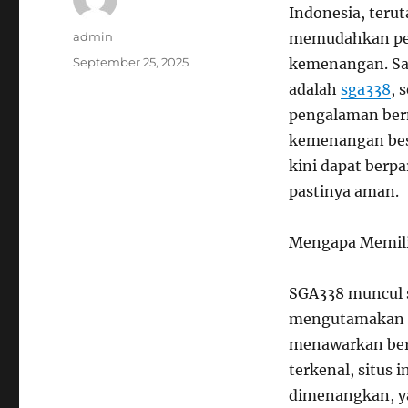
Indonesia, teru
Author
admin
memudahkan pe
Posted
September 25, 2025
kemenangan. Sal
on
adalah
sga338
, 
pengalaman ber
kemenangan besa
kini dapat berpa
pastinya aman.
Mengapa Memil
SGA338 muncul s
mengutamakan k
menawarkan berb
terkenal, situs 
dimenangkan, ya