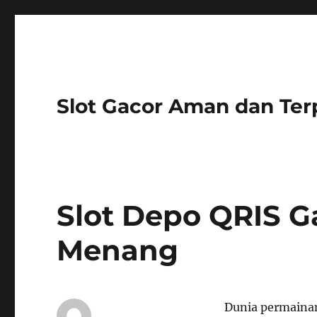
Slot Gacor Aman dan Ter
Slot Depo QRIS G
Menang
Dunia permainan