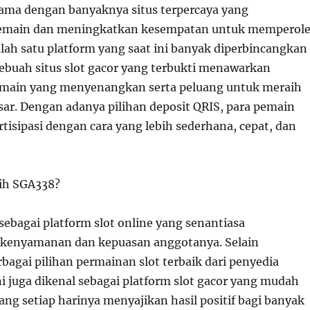
tama dengan banyaknya situs terpercaya yang
main dan meningkatkan kesempatan untuk memperol
ah satu platform yang saat ini banyak diperbincangkan
sebuah situs slot gacor yang terbukti menawarkan
main yang menyenangkan serta peluang untuk meraih
r. Dengan adanya pilihan deposit QRIS, para pemain
rtisipasi dengan cara yang lebih sederhana, cepat, dan
ih SGA338?
ebagai platform slot online yang senantiasa
enyamanan dan kepuasan anggotanya. Selain
agai pilihan permainan slot terbaik dari penyedia
ini juga dikenal sebagai platform slot gacor yang mudah
ng setiap harinya menyajikan hasil positif bagi banyak