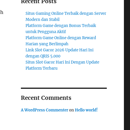
Recent Posts
eh
Situs Gaming Online Terbaik dengan Server
Modern dan Stabil
Platform Game dengan Bonus Terbaik
untuk Pengguna Aktif
Platform Game Online dengan Reward
Harian yang Berlimpah
Link Slot Gacor 2026 Update Hari Ini
dengan QRIS 5.000
Situs Slot Gacor Hari Ini Dengan Update
Platform Terbaru
Recent Comments
A WordPress Commenter
on
Hello world!