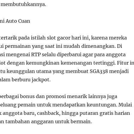
a membutuhkannya.
Ini Auto Cuan
rtarik pada istilah slot gacor hari ini, karena mereka
i permainan yang saat ini mudah dimenangkan. Di
si mengenai RTP selalu diperbarui agar para anggota
lot dengan kemungkinan kemenangan tertinggi. Fitur in
satu keunggulan utama yang membuat SGA338 menjadi
dalam berburu jackpot.
 berbagai bonus dan promosi menarik lainnya juga
eluang pemain untuk mendapatkan keuntungan. Mulai
k anggota baru, cashback, hingga putaran gratis harian
n tambahan anggaran untuk bermain.