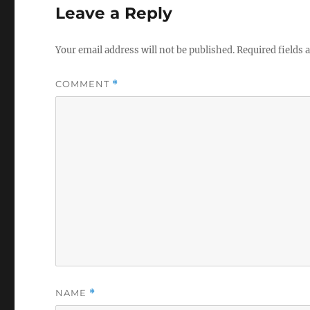
Leave a Reply
Your email address will not be published.
Required fields
COMMENT
*
NAME
*