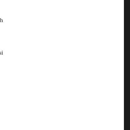
ah
si