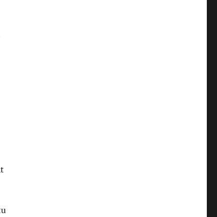
n
t
tu