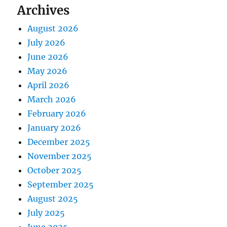
Archives
August 2026
July 2026
June 2026
May 2026
April 2026
March 2026
February 2026
January 2026
December 2025
November 2025
October 2025
September 2025
August 2025
July 2025