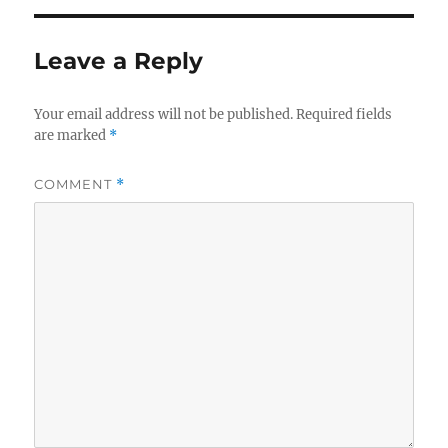
Leave a Reply
Your email address will not be published.
Required fields
are marked
*
COMMENT
*