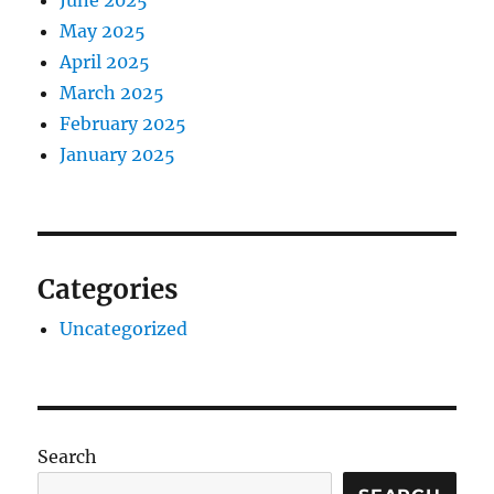
June 2025
May 2025
April 2025
March 2025
February 2025
January 2025
Categories
Uncategorized
Search