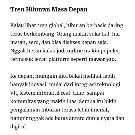
Tren Hiburan Masa Depan
Kalau lihat tren global, hiburan berbasis daring
terus berkembang. Orang makin suka hal-hal
instan, seru, dan bisa diakses kapan saja.
Nggak heran kalau
judi online
makin populer,
termasuk lewat platform seperti
mawar500
.
Ke depan, mungkin kita bakal melihat lebih
banyak inovasi: mulai dari integrasi teknologi
VR, sistem interaktif real-time, sampai
komunitas yang makin luas. Semua itu bikin
pengalaman hiburan terasa lebih imersif,
hampir nggak ada batas antara dunia nyata dan
digital.