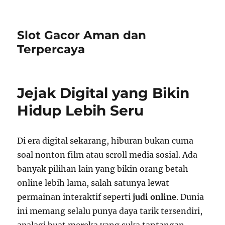
Slot Gacor Aman dan
Terpercaya
Jejak Digital yang Bikin
Hidup Lebih Seru
Di era digital sekarang, hiburan bukan cuma
soal nonton film atau scroll media sosial. Ada
banyak pilihan lain yang bikin orang betah
online lebih lama, salah satunya lewat
permainan interaktif seperti
judi online
. Dunia
ini memang selalu punya daya tarik tersendiri,