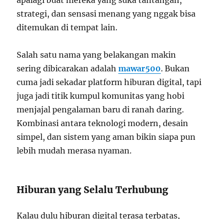
apalagi buat mereka yang suka tantangan,
strategi, dan sensasi menang yang nggak bisa
ditemukan di tempat lain.
Salah satu nama yang belakangan makin
sering dibicarakan adalah
mawar500
. Bukan
cuma jadi sekadar platform hiburan digital, tapi
juga jadi titik kumpul komunitas yang hobi
menjajal pengalaman baru di ranah daring.
Kombinasi antara teknologi modern, desain
simpel, dan sistem yang aman bikin siapa pun
lebih mudah merasa nyaman.
Hiburan yang Selalu Terhubung
Kalau dulu hiburan digital terasa terbatas,