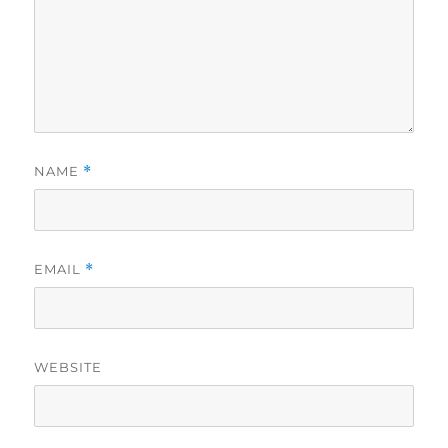
NAME
*
EMAIL
*
WEBSITE