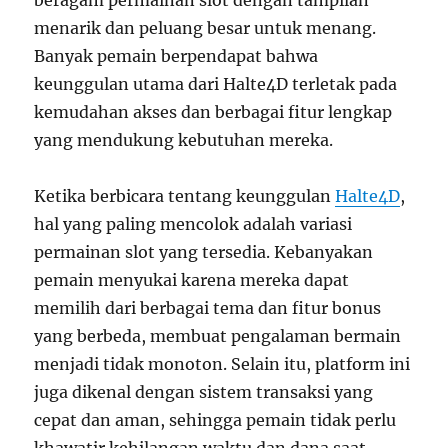
beragam permainan slot dengan tampilan
menarik dan peluang besar untuk menang.
Banyak pemain berpendapat bahwa
keunggulan utama dari Halte4D terletak pada
kemudahan akses dan berbagai fitur lengkap
yang mendukung kebutuhan mereka.
Ketika berbicara tentang keunggulan
Halte4D
,
hal yang paling mencolok adalah variasi
permainan slot yang tersedia. Kebanyakan
pemain menyukai karena mereka dapat
memilih dari berbagai tema dan fitur bonus
yang berbeda, membuat pengalaman bermain
menjadi tidak monoton. Selain itu, platform ini
juga dikenal dengan sistem transaksi yang
cepat dan aman, sehingga pemain tidak perlu