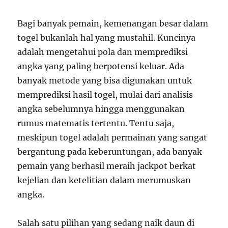
Bagi banyak pemain, kemenangan besar dalam
togel bukanlah hal yang mustahil. Kuncinya
adalah mengetahui pola dan memprediksi
angka yang paling berpotensi keluar. Ada
banyak metode yang bisa digunakan untuk
memprediksi hasil togel, mulai dari analisis
angka sebelumnya hingga menggunakan
rumus matematis tertentu. Tentu saja,
meskipun togel adalah permainan yang sangat
bergantung pada keberuntungan, ada banyak
pemain yang berhasil meraih jackpot berkat
kejelian dan ketelitian dalam merumuskan
angka.
Salah satu pilihan yang sedang naik daun di