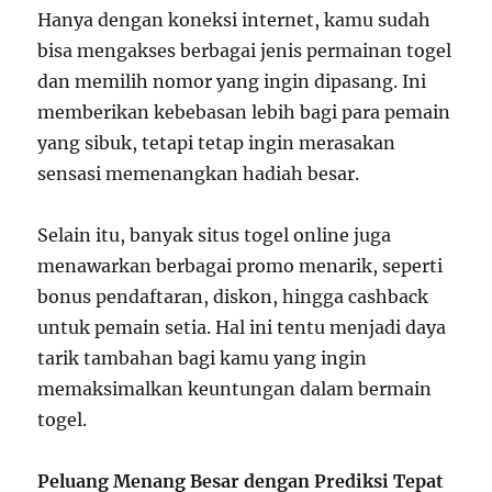
Hanya dengan koneksi internet, kamu sudah
bisa mengakses berbagai jenis permainan togel
dan memilih nomor yang ingin dipasang. Ini
memberikan kebebasan lebih bagi para pemain
yang sibuk, tetapi tetap ingin merasakan
sensasi memenangkan hadiah besar.
Selain itu, banyak situs togel online juga
menawarkan berbagai promo menarik, seperti
bonus pendaftaran, diskon, hingga cashback
untuk pemain setia. Hal ini tentu menjadi daya
tarik tambahan bagi kamu yang ingin
memaksimalkan keuntungan dalam bermain
togel.
Peluang Menang Besar dengan Prediksi Tepat