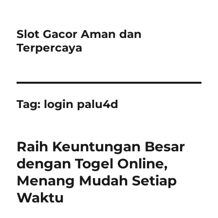
Slot Gacor Aman dan
Terpercaya
Tag:
login palu4d
Raih Keuntungan Besar
dengan Togel Online,
Menang Mudah Setiap
Waktu