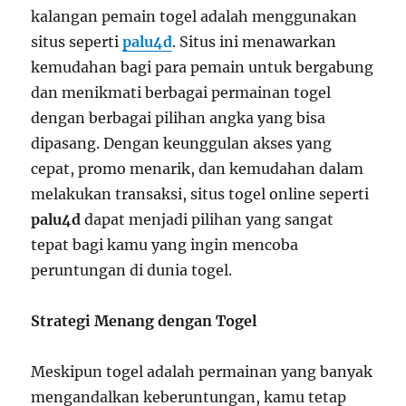
kalangan pemain togel adalah menggunakan
situs seperti
palu4d
. Situs ini menawarkan
kemudahan bagi para pemain untuk bergabung
dan menikmati berbagai permainan togel
dengan berbagai pilihan angka yang bisa
dipasang. Dengan keunggulan akses yang
cepat, promo menarik, dan kemudahan dalam
melakukan transaksi, situs togel online seperti
palu4d
dapat menjadi pilihan yang sangat
tepat bagi kamu yang ingin mencoba
peruntungan di dunia togel.
Strategi Menang dengan Togel
Meskipun togel adalah permainan yang banyak
mengandalkan keberuntungan, kamu tetap