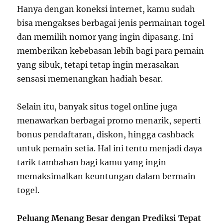
Hanya dengan koneksi internet, kamu sudah
bisa mengakses berbagai jenis permainan togel
dan memilih nomor yang ingin dipasang. Ini
memberikan kebebasan lebih bagi para pemain
yang sibuk, tetapi tetap ingin merasakan
sensasi memenangkan hadiah besar.
Selain itu, banyak situs togel online juga
menawarkan berbagai promo menarik, seperti
bonus pendaftaran, diskon, hingga cashback
untuk pemain setia. Hal ini tentu menjadi daya
tarik tambahan bagi kamu yang ingin
memaksimalkan keuntungan dalam bermain
togel.
Peluang Menang Besar dengan Prediksi Tepat