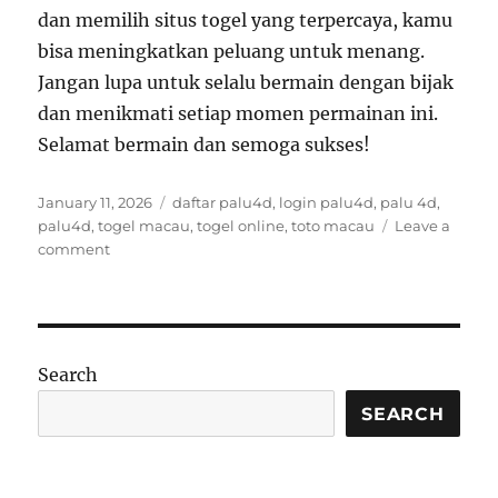
dan memilih situs togel yang terpercaya, kamu
bisa meningkatkan peluang untuk menang.
Jangan lupa untuk selalu bermain dengan bijak
dan menikmati setiap momen permainan ini.
Selamat bermain dan semoga sukses!
Posted
Tags
January 11, 2026
daftar palu4d
,
login palu4d
,
palu 4d
,
on
palu4d
,
togel macau
,
togel online
,
toto macau
Leave a
on
comment
Raih
Keuntungan
Besar
dengan
Togel
Search
Online,
Menang
SEARCH
Mudah
Setiap
Waktu