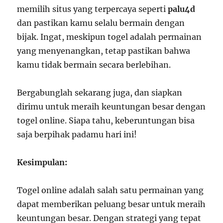
memilih situs yang terpercaya seperti
palu4d
dan pastikan kamu selalu bermain dengan
bijak. Ingat, meskipun togel adalah permainan
yang menyenangkan, tetap pastikan bahwa
kamu tidak bermain secara berlebihan.
Bergabunglah sekarang juga, dan siapkan
dirimu untuk meraih keuntungan besar dengan
togel online. Siapa tahu, keberuntungan bisa
saja berpihak padamu hari ini!
Kesimpulan:
Togel online adalah salah satu permainan yang
dapat memberikan peluang besar untuk meraih
keuntungan besar. Dengan strategi yang tepat