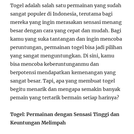
Togel adalah salah satu permainan yang sudah
sangat populer di Indonesia, terutama bagi
mereka yang ingin merasakan sensasi menang
besar dengan cara yang cepat dan mudah. Bagi
kamu yang suka tantangan dan ingin mencoba
peruntungan, permainan togel bisa jadi pilihan
yang sangat menguntungkan. Di sini, kamu
bisa mencoba keberuntunganmu dan
berpotensi mendapatkan kemenangan yang
sangat besar. Tapi, apa yang membuat togel
begitu menarik dan mengapa semakin banyak
pemain yang tertarik bermain setiap harinya?
Togel: Permainan dengan Sensasi Tinggi dan
Keuntungan Melimpah