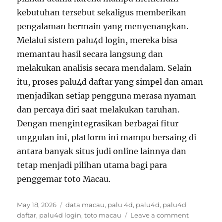
kebutuhan tersebut sekaligus memberikan
pengalaman bermain yang menyenangkan.
Melalui sistem palu4d login, mereka bisa
memantau hasil secara langsung dan
melakukan analisis secara mendalam. Selain
itu, proses palu4d daftar yang simpel dan aman
menjadikan setiap pengguna merasa nyaman
dan percaya diri saat melakukan taruhan.
Dengan mengintegrasikan berbagai fitur
unggulan ini, platform ini mampu bersaing di
antara banyak situs judi online lainnya dan
tetap menjadi pilihan utama bagi para
penggemar toto Macau.
Posted
Tags
May 18, 2026
data macau
,
palu 4d
,
palu4d
,
palu4d
on
on
daftar
,
palu4d login
,
toto macau
Leave a comment