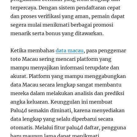
terpercaya. Dengan sistem pendaftaran cepat
dan proses verifikasi yang aman, pemain dapat
segera mulai menikmati berbagai promosi
menarik serta bonus yang ditawarkan.
Ketika membahas
data macau
, para penggemar
toto Macau sering mencari platform yang
mampu menyajikan informasi terupdate dan
akurat. Platform yang mampu menggabungkan
data Macau secara lengkap sangat membantu
mereka dalam melakukan analisis dan prediksi
angka keluaran. Keunggulan ini membuat
Palu4d semakin diminati, karena menyediakan
data lengkap yang selalu diperbarui secara
otomatis. Melalui fitur palu4d daftar, pengguna
baru maupun lama dapat menikmati