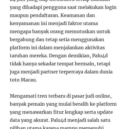
yang dihadapi pengguna saat melakukan login
maupun pendaftaran. Keamanan dan
kenyamanan ini menjadi faktor utama
mengapa banyak orang memutuskan untuk
bergabung dan tetap setia menggunakan
platform ini dalam menjalankan aktivitas
taruhan mereka. Dengan demikian, Palu4d
tidak hanya sekadar tempat bermain, tetapi
juga menjadi partner terpercaya dalam dunia
toto Macau.
Mengamati tren terbaru di pasar judi online,
banyak pemain yang mulai beralih ke platform
yang menawarkan fitur lengkap serta update
data yang akurat. Palu4d menjadi salah satu
pilihan utama karena mampu memenuhi