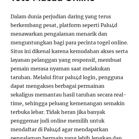
Dalam dunia perjudian daring yang terus
berkembang pesat, platform seperti Palu4d
menawarkan pengalaman menarik dan
menguntungkan bagi para pecinta togel online.
Situs ini dikenal karena kemudahan akses serta
layanan pelanggan yang responsif, membuat
pemain merasa nyaman saat melakukan
taruhan. Melalui fitur palu4d login, pengguna
dapat mengakses berbagai permainan
sekaligus memantau hasil taruhan secara real-
time, sehingga peluang kemenangan semakin
terbuka lebar. Tidak heran jika banyak
penggemar judi online memilih untuk
mendaftar di Palu4d agar mendapatkan
pengalaman bermain yang lebih lengkap dan