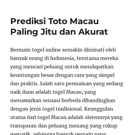
Strategi
Jitu
Memanfaa
Prediksi Toto Macau
Data
Macau
Paling Jitu dan Akurat
untuk
Mendomin
Permaina
Bermain togel online semakin diminati oleh
Toto
banyak orang di Indonesia, terutama mereka
Macau
Online
yang mencari peluang untuk mendapatkan
keuntungan besar dengan cara yang simpel
dan praktis. Salah satu permainan yang sedang
naik daun adalah togel Macau, yang
menawarkan sensasi berbeda dibandingkan
dengan jenis togel tradisional. Keunggulan
utama dari togel Macau adalah sistemnya yang
transparan dan peluang menang yang cukup
menarik, sehingga banyak pemain yang