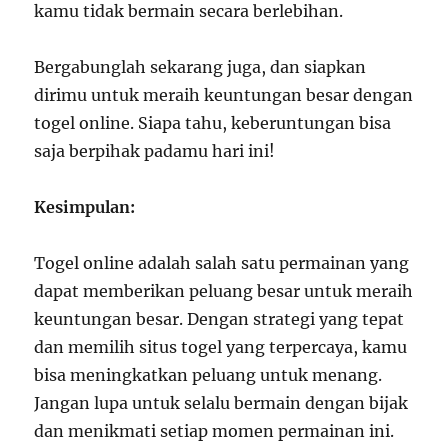
kamu tidak bermain secara berlebihan.
Bergabunglah sekarang juga, dan siapkan
dirimu untuk meraih keuntungan besar dengan
togel online. Siapa tahu, keberuntungan bisa
saja berpihak padamu hari ini!
Kesimpulan:
Togel online adalah salah satu permainan yang
dapat memberikan peluang besar untuk meraih
keuntungan besar. Dengan strategi yang tepat
dan memilih situs togel yang terpercaya, kamu
bisa meningkatkan peluang untuk menang.
Jangan lupa untuk selalu bermain dengan bijak
dan menikmati setiap momen permainan ini.