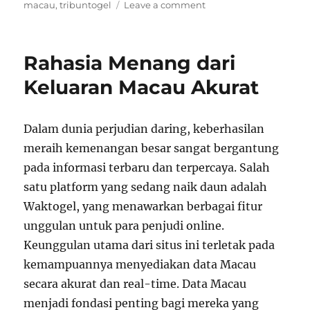
on
on
macau
,
tribuntogel
Leave a comment
Rahasia
Bandar
Toto
Rahasia Menang dari
Macau
dalam
Keluaran Macau Akurat
Menyediakan
Data
Macau
Dalam dunia perjudian daring, keberhasilan
yang
meraih kemenangan besar sangat bergantung
Membantu
Kemenangan
pada informasi terbaru dan terpercaya. Salah
satu platform yang sedang naik daun adalah
Waktogel, yang menawarkan berbagai fitur
unggulan untuk para penjudi online.
Keunggulan utama dari situs ini terletak pada
kemampuannya menyediakan data Macau
secara akurat dan real-time. Data Macau
menjadi fondasi penting bagi mereka yang