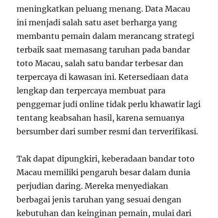
meningkatkan peluang menang. Data Macau
ini menjadi salah satu aset berharga yang
membantu pemain dalam merancang strategi
terbaik saat memasang taruhan pada bandar
toto Macau, salah satu bandar terbesar dan
terpercaya di kawasan ini. Ketersediaan data
lengkap dan terpercaya membuat para
penggemar judi online tidak perlu khawatir lagi
tentang keabsahan hasil, karena semuanya
bersumber dari sumber resmi dan terverifikasi.
Tak dapat dipungkiri, keberadaan bandar toto
Macau memiliki pengaruh besar dalam dunia
perjudian daring. Mereka menyediakan
berbagai jenis taruhan yang sesuai dengan
kebutuhan dan keinginan pemain, mulai dari