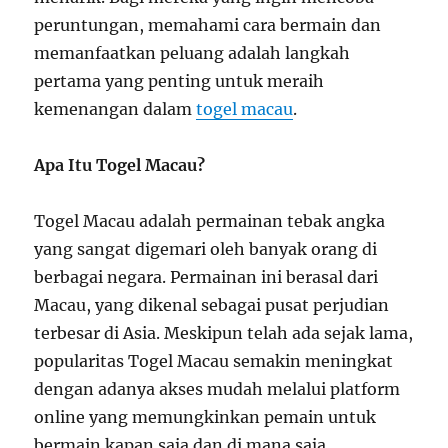
peruntungan, memahami cara bermain dan
memanfaatkan peluang adalah langkah
pertama yang penting untuk meraih
kemenangan dalam
togel macau
.
Apa Itu Togel Macau?
Togel Macau adalah permainan tebak angka
yang sangat digemari oleh banyak orang di
berbagai negara. Permainan ini berasal dari
Macau, yang dikenal sebagai pusat perjudian
terbesar di Asia. Meskipun telah ada sejak lama,
popularitas Togel Macau semakin meningkat
dengan adanya akses mudah melalui platform
online yang memungkinkan pemain untuk
bermain kapan saja dan di mana saja.