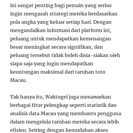
ini sangat penting bagi pemain yang serius
ingin mengasah strategi mereka berdasarkan
pola angka yang keluar setiap hari. Dengan
mengandalkan informasi dari platform ini,
peluang untuk mendapatkan kemenangan
besar meningkat secara signifikan, dan
peluang tersebut tidak boleh disia-siakan oleh
siapa saja yang ingin mendapatkan
keuntungan maksimal dari taruhan toto
Macau.
Tak hanya itu, Waktogel juga menawarkan
berbagai fitur pelengkap seperti statistik dan
analisis data Macau yang membantu pengguna
dalam mengelola taruhan mereka secara lebih
efisien. Seiring dengan kemudahan akses