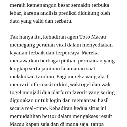
meraih kemenangan besar semakin terbuka
lebar, karena analisis prediksi didukung oleh
data yang valid dan terbaru.
Tak hanya itu, kehadiran agen Toto Macau
memegang peranan vital dalam menyediakan
layanan terbaik dan terpercaya. Mereka
menawarkan berbagai pilihan permainan yang
lengkap serta jaminan keamanan saat
melakukan taruhan. Bagi mereka yang aktif
mencari informasi terkini, waktogel dan wak
togel menjadi dua platform favorit yang sering
digunakan untuk login dan memantau hasil
secara real-time. Kehadiran kedua situs ini
memudahkan bettor dalam mengakses result
Macau kapan saja dan di mana saja, tanpa