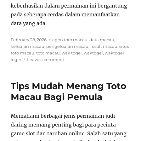
keberhasilan dalam permainan ini bergantung
pada seberapa cerdas dalam memanfaatkan
data yang ada.
Posted
Tags
February 28, 2026
agen toto macau
,
data macau
,
on
keluaran macau
,
pengeluaran macau
,
result macau
,
situs
toto macau
,
toto macau
,
wak togel
,
waktogel
,
waktogel
on
login
Leave a comment
Panduan
Toto
Macau
Tips Mudah Menang Toto
Anti
Zonk
Macau Bagi Pemula
untuk
Pemula
Memahami berbagai jenis permainan judi
daring memang penting bagi para pecinta
game slot dan taruhan online. Salah satu yang