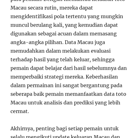
Macau secara rutin, mereka dapat
mengidentifikasi pola tertentu yang mungkin
muncul berulang kali, yang kemudian dapat
digunakan sebagai acuan dalam memasang
angka-angka pilihan. Data Macau juga
memudahkan dalam melakukan evaluasi
terhadap hasil yang telah keluar, sehingga
pemain dapat belajar dari hasil sebelumnya dan
memperbaiki strategi mereka. Keberhasilan
dalam permainan ini sangat bergantung pada
seberapa baik pemain memanfaatkan data toto
Macau untuk analisis dan prediksi yang lebih
cermat.
Akhirnya, penting bagi setiap pemain untuk
selalu mengikuti update keluaran Macau dan