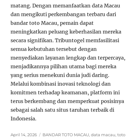
matang. Dengan memanfaatkan data Macau
dan mengikuti perkembangan terbaru dari
bandar toto Macau, pemain dapat
meningkatkan peluang keberhasilan mereka
secara signifikan. Tribuntogel memfasilitasi
semua kebutuhan tersebut dengan
menyediakan layanan lengkap dan terpercaya,
menjadikannya pilihan utama bagi mereka
yang serius menekuni dunia judi daring.
Melalui kombinasi inovasi teknologi dan
komitmen terhadap keamanan, platform ini
terus berkembang dan memperkuat posisinya
sebagai salah satu situs taruhan terbaik di
Indonesia.
Posted
Tags
April 14, 2026
BANDAR TOTO MACAU
,
data macau
,
toto