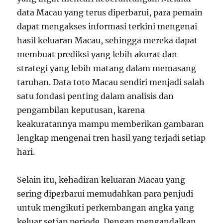
data Macau yang terus diperbarui, para pemain
dapat mengakses informasi terkini mengenai
hasil keluaran Macau, sehingga mereka dapat
membuat prediksi yang lebih akurat dan
strategi yang lebih matang dalam memasang
taruhan. Data toto Macau sendiri menjadi salah
satu fondasi penting dalam analisis dan
pengambilan keputusan, karena
keakuratannya mampu memberikan gambaran
lengkap mengenai tren hasil yang terjadi setiap
hari.
Selain itu, kehadiran keluaran Macau yang
sering diperbarui memudahkan para penjudi
untuk mengikuti perkembangan angka yang
keluar setiap periode. Dengan mengandalkan