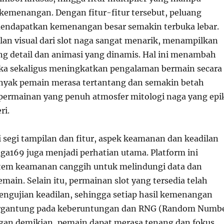
emenangan. Dengan fitur-fitur tersebut, peluang
endapatkan kemenangan besar semakin terbuka lebar.
ilan visual dari slot naga sangat menarik, menampilkan
g detail dan animasi yang dinamis. Hal ini menambah
tika sekaligus meningkatkan pengalaman bermain secara
nyak pemain merasa tertantang dan semakin betah
permainan yang penuh atmosfer mitologi naga yang epi
ri.
i segi tampilan dan fitur, aspek keamanan dan keadilan
ga169 juga menjadi perhatian utama. Platform ini
tem keamanan canggih untuk melindungi data dan
emain. Selain itu, permainan slot yang tersedia telah
pengujian keadilan, sehingga setiap hasil kemenangan
rgantung pada keberuntungan dan RNG (Random Numb
gan demikian, pemain dapat merasa tenang dan fokus