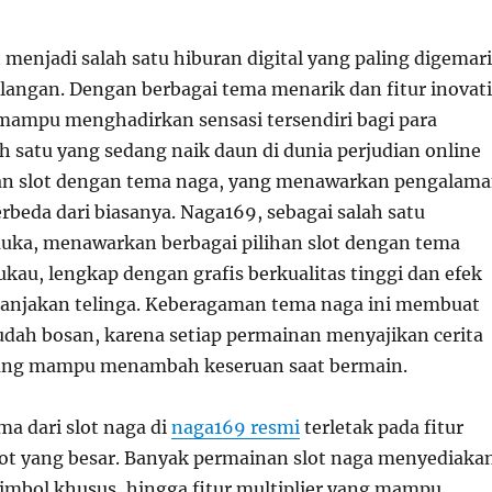
h menjadi salah satu hiburan digital yang paling digemari
alangan. Dengan berbagai tema menarik dan fitur inovati
mampu menghadirkan sensasi tersendiri bagi para
h satu yang sedang naik daun di dunia perjudian online
an slot dengan tema naga, yang menawarkan pengalam
rbeda dari biasanya. Naga169, sebagai salah satu
uka, menawarkan berbagai pilihan slot dengan tema
au, lengkap dengan grafis berkualitas tinggi dan efek
anjakan telinga. Keberagaman tema naga ini membuat
dah bosan, karena setiap permainan menyajikan cerita
 yang mampu menambah keseruan saat bermain.
a dari slot naga di
naga169 resmi
terletak pada fitur
ot yang besar. Banyak permainan slot naga menyediaka
 simbol khusus, hingga fitur multiplier yang mampu