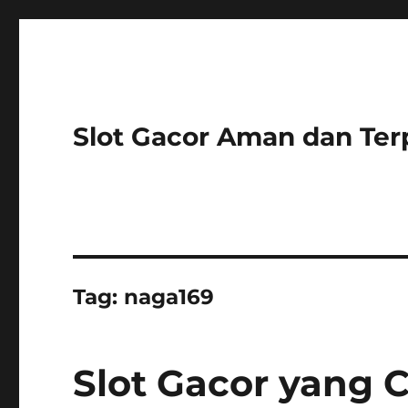
Slot Gacor Aman dan Ter
Tag:
naga169
Slot Gacor yang 