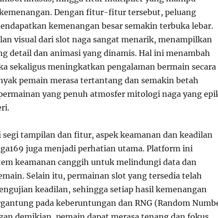
emenangan. Dengan fitur-fitur tersebut, peluang
endapatkan kemenangan besar semakin terbuka lebar.
ilan visual dari slot naga sangat menarik, menampilkan
g detail dan animasi yang dinamis. Hal ini menambah
tika sekaligus meningkatkan pengalaman bermain secara
nyak pemain merasa tertantang dan semakin betah
permainan yang penuh atmosfer mitologi naga yang epi
ri.
i segi tampilan dan fitur, aspek keamanan dan keadilan
ga169 juga menjadi perhatian utama. Platform ini
tem keamanan canggih untuk melindungi data dan
emain. Selain itu, permainan slot yang tersedia telah
pengujian keadilan, sehingga setiap hasil kemenangan
rgantung pada keberuntungan dan RNG (Random Numb
gan demikian, pemain dapat merasa tenang dan fokus