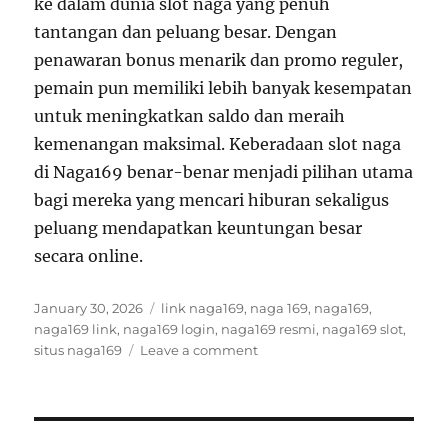
ke dalam dunia slot naga yang penuh
tantangan dan peluang besar. Dengan
penawaran bonus menarik dan promo reguler,
pemain pun memiliki lebih banyak kesempatan
untuk meningkatkan saldo dan meraih
kemenangan maksimal. Keberadaan slot naga
di Naga169 benar-benar menjadi pilihan utama
bagi mereka yang mencari hiburan sekaligus
peluang mendapatkan keuntungan besar
secara online.
Posted
Tags
January 30, 2026
link naga169
,
naga 169
,
naga169
,
on
naga169 link
,
naga169 login
,
naga169 resmi
,
naga169 slot
,
on
situs naga169
Leave a comment
Slot
Gacor
yang
Cocok