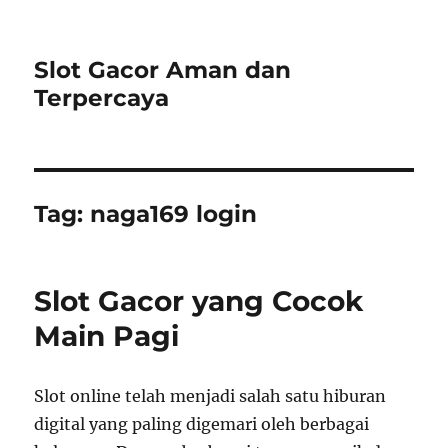
Slot Gacor Aman dan
Terpercaya
Tag:
naga169 login
Slot Gacor yang Cocok
Main Pagi
Slot online telah menjadi salah satu hiburan
digital yang paling digemari oleh berbagai