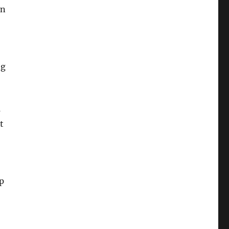
an
ng
s
t
p