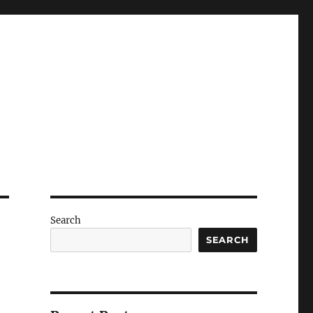
Search
SEARCH