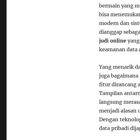
bermain yang m
bisa menemukan
modern dan sist
dianggap sebag
judi online
yang 
keamanan data a
Yang menarik da
juga bagaimana 
fitur dirancang
Tampilan antarm
langsung merasa
menjadi alasan
Dengan teknologi
data pribadi di