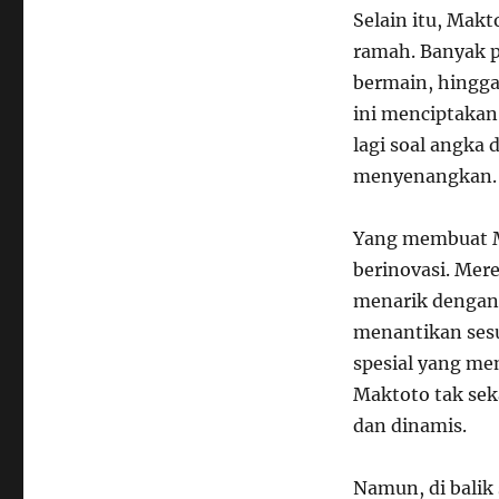
Selain itu, Mak
ramah. Banyak p
bermain, hingga
ini menciptakan
lagi soal angka
menyenangkan.
Yang membuat Ma
berinovasi. Me
menarik dengan 
menantikan sesu
spesial yang m
Maktoto tak sek
dan dinamis.
Namun, di balik