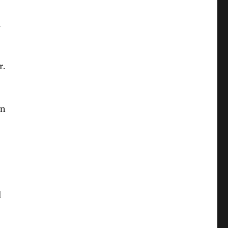
i
r.
an
l