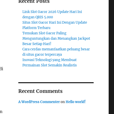
Recent Posts
Link Slot Gacor 2026 Update Hari Ini
dengan QRIS 5.000
Situs Slot Gacor Hari Ini Dengan Update
Platform Terbaru
Temukan Slot Gacor Paling
Menguntungkan dan Menangkan Jackpot
Besar Setiap Hari!
Cara cerdas memanfaatkan peluang besar
di situs gacor terpercaya
Inovasi Teknologi yang Membuat
Permainan Slot Semakin Realistis
di
Recent Comments
A WordPress Commenter
on
Hello world!
an