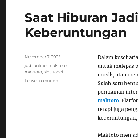
Saat Hiburan Jad
Keberuntungan
Posted
November 7, 2025
Dalam keseharia
on
Tags
judi online
,
mak toto
,
untuk melepas 
maktoto
,
slot
,
togel
musik, atau men
on
Leave a comment
Salah satu bent
Saat
permainan intera
Hiburan
Jadi
maktoto
. Platf
Jalan
tetapi juga pen
Menuju
keberuntungan, 
Keberuntungan
Maktoto menjadi