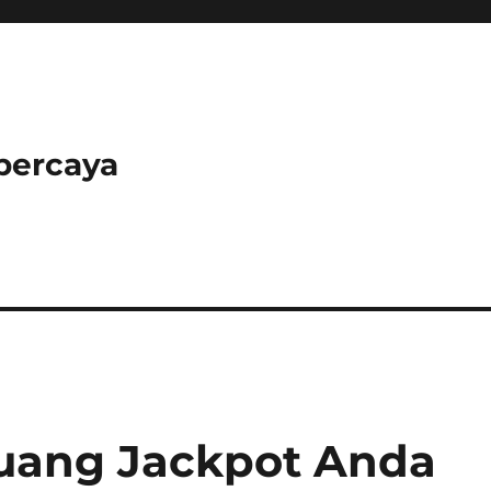
percaya
uang Jackpot Anda