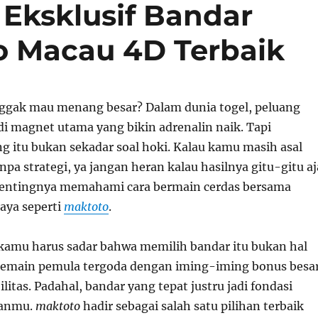
Eksklusif Bandar
o Macau 4D Terbaik
nggak mau menang besar? Dalam dunia togel, peluang
adi magnet utama yang bikin adrenalin naik. Tapi
g itu bukan sekadar soal hoki. Kalau kamu masih asal
pa strategi, ya jangan heran kalau hasilnya gitu-gitu aj
 pentingnya memahami cara bermain cerdas bersama
aya seperti
maktoto
.
amu harus sadar bahwa memilih bandar itu bukan hal
pemain pemula tergoda dengan iming-iming bonus besa
ilitas. Padahal, bandar yang tepat justru jadi fondasi
sanmu.
maktoto
hadir sebagai salah satu pilihan terbaik