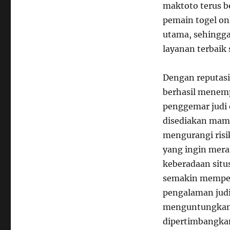
maktoto terus 
pemain togel on
utama, sehingga
layanan terbaik 
Dengan reputasi
berhasil menempa
penggemar judi 
disediakan mam
mengurangi risi
yang ingin mera
keberadaan situ
semakin memperku
pengalaman jud
menguntungkan, 
dipertimbangkan 