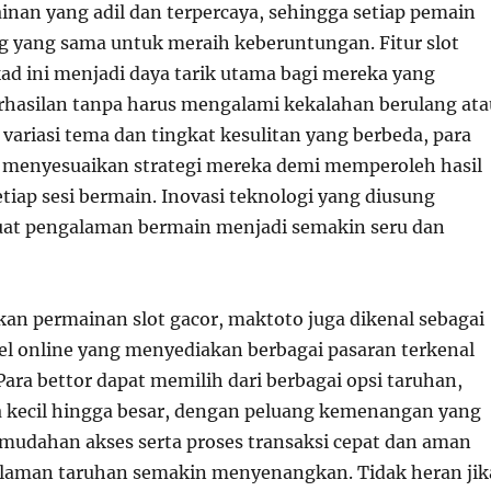
inan yang adil dan terpercaya, sehingga setiap pemain
g yang sama untuk meraih keberuntungan. Fitur slot
kad ini menjadi daya tarik utama bagi mereka yang
hasilan tanpa harus mengalami kekalahan berulang ata
 variasi tema dan tingkat kesulitan yang berbeda, para
 menyesuaikan strategi mereka demi memperoleh hasil
tiap sesi bermain. Inovasi teknologi yang diusung
t pengalaman bermain menjadi semakin seru dan
an permainan slot gacor, maktoto juga dikenal sebagai
gel online yang menyediakan berbagai pasaran terkenal
Para bettor dapat memilih dari berbagai opsi taruhan,
a kecil hingga besar, dengan peluang kemenangan yang
emudahan akses serta proses transaksi cepat dan aman
aman taruhan semakin menyenangkan. Tidak heran jik