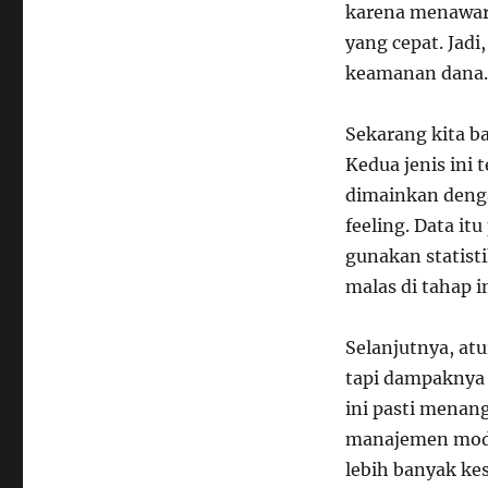
Toto
karena menawark
Macau
yang cepat. Jadi
4D
keamanan dana.
Terbaik
Sekarang kita b
Kedua jenis ini
dimainkan deng
feeling. Data it
gunakan statist
malas di tahap i
Selanjutnya, atu
tapi dampaknya 
ini pasti menang
manajemen modal
lebih banyak k