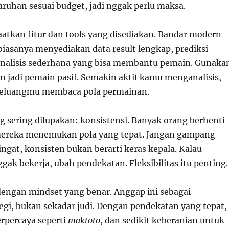
ruhan sesuai budget, jadi nggak perlu maksa.
aatkan fitur dan tools yang disediakan. Bandar modern
iasanya menyediakan data result lengkap, prediksi
nalisis sederhana yang bisa membantu pemain. Gunaka
n jadi pemain pasif. Semakin aktif kamu menganalisis,
peluangmu membaca pola permainan.
ng sering dilupakan: konsistensi. Banyak orang berhenti
mereka menemukan pola yang tepat. Jangan gampang
ngat, konsisten bukan berarti keras kepala. Kalau
gak bekerja, ubah pendekatan. Fleksibilitas itu penting.
dengan mindset yang benar. Anggap ini sebagai
egi, bukan sekadar judi. Dengan pendekatan yang tepat,
erpercaya seperti
maktoto
, dan sedikit keberanian untuk