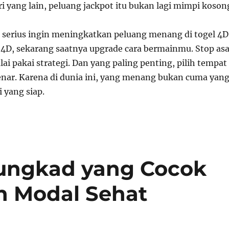
ri yang lain, peluang jackpot itu bukan lagi mimpi koson
u serius ingin meningkatkan peluang menang di togel 4D
4D, sekarang saatnya upgrade cara bermainmu. Stop asa
ai pakai strategi. Dan yang paling penting, pilih tempat
nar. Karena di dunia ini, yang menang bukan cuma yan
yang siap.
Rungkad yang Cocok
 Modal Sehat