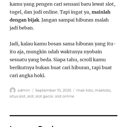
kamu yang pengen cari sensasi baru lewat slot,
togel, dan judi online. Tapi ingat ya,
mainlah
dengan bijak
. Jangan sampai hiburan malah
jadi beban.
Jadi, kalau kamu bosan sama hiburan yang itu-
itu aja, mungkin udah waktunya nyobain
sesuatu yang beda. Siapa tahu, scroll kamu
berikutnya bukan buat cari hiburan, tapi buat
cari angka hoki.
Author
Posted
Tags
admin
September 10, 2025
mak toto
,
maktoto
,
on
situs slot
,
slot
,
slot gacor
,
slot online