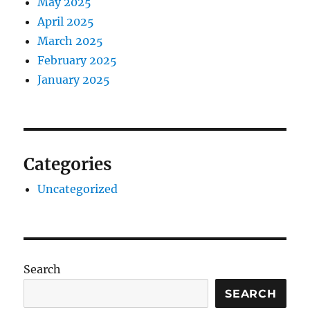
May 2025
April 2025
March 2025
February 2025
January 2025
Categories
Uncategorized
Search
SEARCH