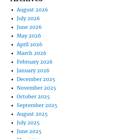
August 2026
July 2026
June 2026
May 2026
April 2026
March 2026
February 2026
January 2026
December 2025
November 2025
October 2025
September 2025
August 2025
July 2025
June 2025