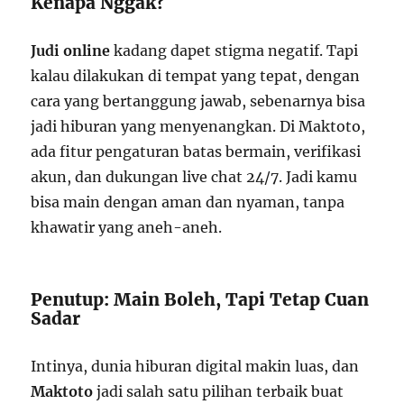
Kenapa Nggak?
Judi online
kadang dapet stigma negatif. Tapi
kalau dilakukan di tempat yang tepat, dengan
cara yang bertanggung jawab, sebenarnya bisa
jadi hiburan yang menyenangkan. Di Maktoto,
ada fitur pengaturan batas bermain, verifikasi
akun, dan dukungan live chat 24/7. Jadi kamu
bisa main dengan aman dan nyaman, tanpa
khawatir yang aneh-aneh.
Penutup: Main Boleh, Tapi Tetap Cuan
Sadar
Intinya, dunia hiburan digital makin luas, dan
Maktoto
jadi salah satu pilihan terbaik buat