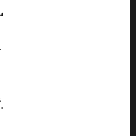
ai
i
g
an