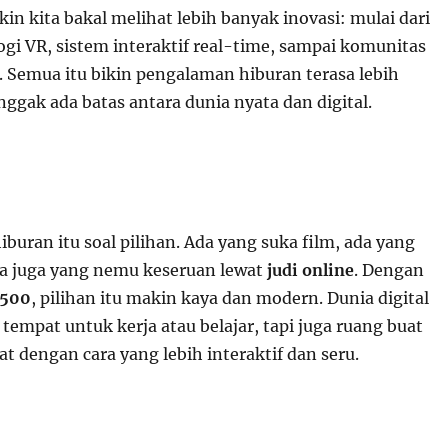
n kita bakal melihat lebih banyak inovasi: mulai dari
ogi VR, sistem interaktif real-time, sampai komunitas
. Semua itu bikin pengalaman hiburan terasa lebih
nggak ada batas antara dunia nyata dan digital.
iburan itu soal pilihan. Ada yang suka film, ada yang
a juga yang nemu keseruan lewat
judi online
. Dengan
500
, pilihan itu makin kaya dan modern. Dunia digital
tempat untuk kerja atau belajar, tapi juga ruang buat
 dengan cara yang lebih interaktif dan seru.