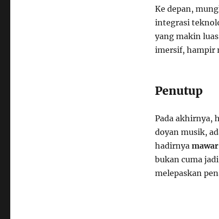
Ke depan, mungki
integrasi teknol
yang makin luas
imersif, hampir 
Penutup
Pada akhirnya, h
doyan musik, ad
hadirnya
mawar
bukan cuma jadi 
melepaskan penat