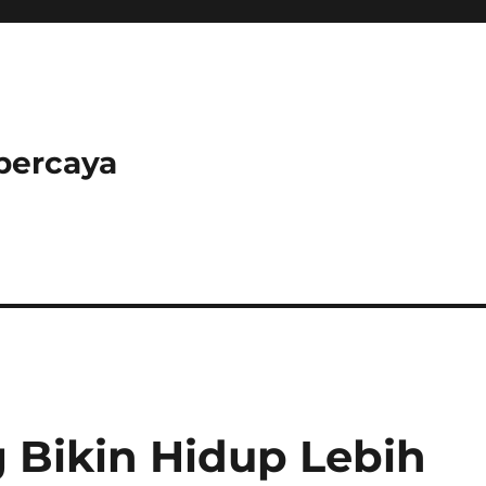
percaya
g Bikin Hidup Lebih