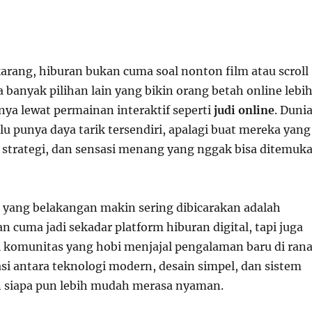
ekarang, hiburan bukan cuma soal nonton film atau scroll
a banyak pilihan lain yang bikin orang betah online lebi
nya lewat permainan interaktif seperti
judi online
. Duni
u punya daya tarik tersendiri, apalagi buat mereka yang
 strategi, dan sensasi menang yang nggak bisa ditemuk
 yang belakangan makin sering dibicarakan adalah
an cuma jadi sekadar platform hiburan digital, tapi juga
ul komunitas yang hobi menjajal pengalaman baru di ran
si antara teknologi modern, desain simpel, dan sistem
 siapa pun lebih mudah merasa nyaman.