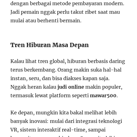
dengan berbagai metode pembayaran modern.
Jadi pemain nggak perlu takut ribet saat mau
mulai atau berhenti bermain.
Tren Hiburan Masa Depan
Kalau lihat tren global, hiburan berbasis daring
terus berkembang. Orang makin suka hal-hal
instan, seru, dan bisa diakses kapan saja.
Nggak heran kalau
judi online
makin populer,
termasuk lewat platform seperti
mawar500
.
Ke depan, mungkin kita bakal melihat lebih
banyak inovasi: mulai dari integrasi teknologi
VR, sistem interaktif real-time, sampai