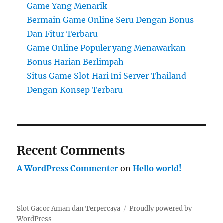
Game Yang Menarik
Bermain Game Online Seru Dengan Bonus
Dan Fitur Terbaru
Game Online Populer yang Menawarkan
Bonus Harian Berlimpah
Situs Game Slot Hari Ini Server Thailand
Dengan Konsep Terbaru
Recent Comments
A WordPress Commenter
on
Hello world!
Slot Gacor Aman dan Terpercaya
Proudly powered by
WordPress