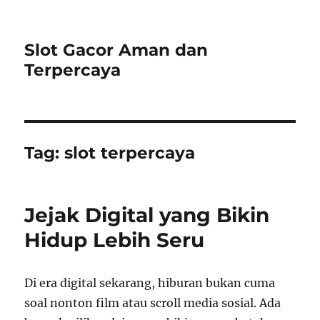
Slot Gacor Aman dan
Terpercaya
Tag:
slot terpercaya
Jejak Digital yang Bikin
Hidup Lebih Seru
Di era digital sekarang, hiburan bukan cuma
soal nonton film atau scroll media sosial. Ada