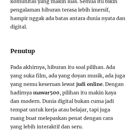
komunitas yang makin luas. Semua itu bikin
pengalaman hiburan terasa lebih imersif,
hampir nggak ada batas antara dunia nyata dan
digital.
Penutup
Pada akhirnya, hiburan itu soal pilihan. Ada
yang suka film, ada yang doyan musik, ada juga
yang nemu keseruan lewat
judi online
. Dengan
hadirnya
mawar500
, pilihan itu makin kaya
dan modern. Dunia digital bukan cuma jadi
tempat untuk kerja atau belajar, tapi juga
ruang buat melepaskan penat dengan cara
yang lebih interaktif dan seru.