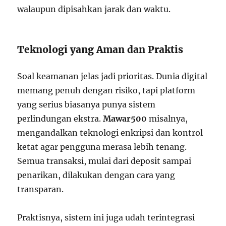
walaupun dipisahkan jarak dan waktu.
Teknologi yang Aman dan Praktis
Soal keamanan jelas jadi prioritas. Dunia digital
memang penuh dengan risiko, tapi platform
yang serius biasanya punya sistem
perlindungan ekstra.
Mawar500
misalnya,
mengandalkan teknologi enkripsi dan kontrol
ketat agar pengguna merasa lebih tenang.
Semua transaksi, mulai dari deposit sampai
penarikan, dilakukan dengan cara yang
transparan.
Praktisnya, sistem ini juga udah terintegrasi