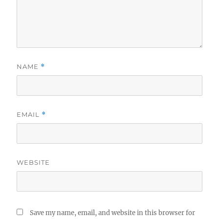
NAME
*
EMAIL
*
WEBSITE
Save my name, email, and website in this browser for