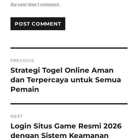
the next time I comment.
Post
PREVIOUS
navigation
Strategi Togel Online Aman
Previous
post:
dan Terpercaya untuk Semua
Pemain
NEXT
Login Situs Game Resmi 2026
Next
post:
dengan Sistem Keamanan