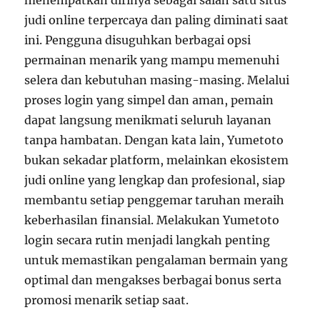
menempatkan dirinya sebagai salah satu situs
judi online terpercaya dan paling diminati saat
ini. Pengguna disuguhkan berbagai opsi
permainan menarik yang mampu memenuhi
selera dan kebutuhan masing-masing. Melalui
proses login yang simpel dan aman, pemain
dapat langsung menikmati seluruh layanan
tanpa hambatan. Dengan kata lain, Yumetoto
bukan sekadar platform, melainkan ekosistem
judi online yang lengkap dan profesional, siap
membantu setiap penggemar taruhan meraih
keberhasilan finansial. Melakukan Yumetoto
login secara rutin menjadi langkah penting
untuk memastikan pengalaman bermain yang
optimal dan mengakses berbagai bonus serta
promosi menarik setiap saat.