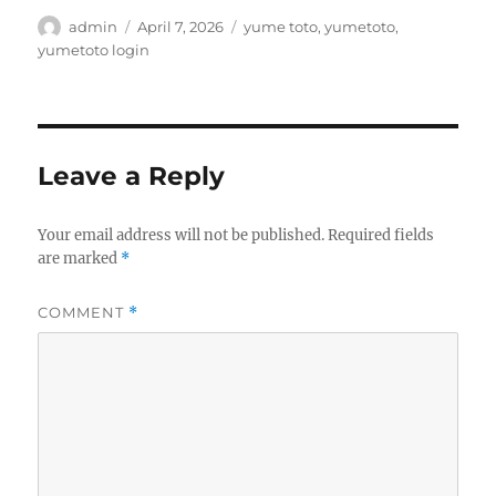
Author
Posted
Tags
admin
April 7, 2026
yume toto
,
yumetoto
,
on
yumetoto login
Leave a Reply
Your email address will not be published.
Required fields
are marked
*
COMMENT
*