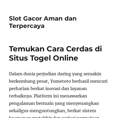
Slot Gacor Aman dan
Terpercaya
Temukan Cara Cerdas di
Situs Togel Online
Dalam dunia perjudian daring yang semakin
berkembang pesat, Yumetoto berhasil mencuri
perhatian berkat inovasi dan layanan
terbaiknya. Platform ini menawarkan
pengalaman bermain yang menyenangkan
sekaligus menguntungkan, berkat sistem