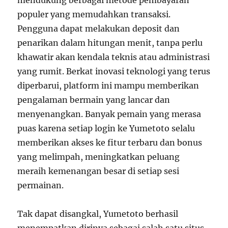
mendukung berbagai metode pembayaran
populer yang memudahkan transaksi.
Pengguna dapat melakukan deposit dan
penarikan dalam hitungan menit, tanpa perlu
khawatir akan kendala teknis atau administrasi
yang rumit. Berkat inovasi teknologi yang terus
diperbarui, platform ini mampu memberikan
pengalaman bermain yang lancar dan
menyenangkan. Banyak pemain yang merasa
puas karena setiap login ke Yumetoto selalu
memberikan akses ke fitur terbaru dan bonus
yang melimpah, meningkatkan peluang
meraih kemenangan besar di setiap sesi
permainan.
Tak dapat disangkal, Yumetoto berhasil