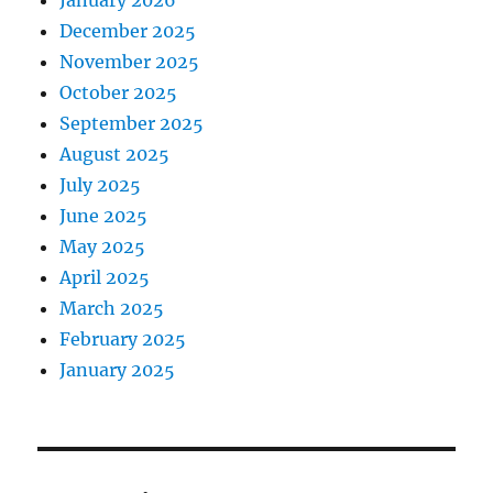
January 2026
December 2025
November 2025
October 2025
September 2025
August 2025
July 2025
June 2025
May 2025
April 2025
March 2025
February 2025
January 2025