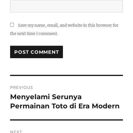
Save my name, email, and website in this browser for
the next time I comment.
Post
PREVIOUS
navigation
Menyelami Serunya
Previous
post:
Permainan Toto di Era Modern
NEXT