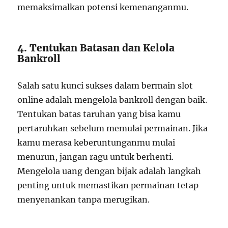
memaksimalkan potensi kemenanganmu.
4. Tentukan Batasan dan Kelola
Bankroll
Salah satu kunci sukses dalam bermain slot
online adalah mengelola bankroll dengan baik.
Tentukan batas taruhan yang bisa kamu
pertaruhkan sebelum memulai permainan. Jika
kamu merasa keberuntunganmu mulai
menurun, jangan ragu untuk berhenti.
Mengelola uang dengan bijak adalah langkah
penting untuk memastikan permainan tetap
menyenankan tanpa merugikan.