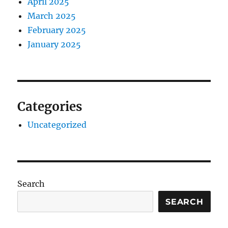
April 2025
March 2025
February 2025
January 2025
Categories
Uncategorized
Search
SEARCH