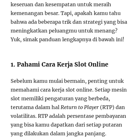
keseruan dan kesempatan untuk meraih
kemenangan besar. Tapi, apakah kamu tahu
bahwa ada beberapa trik dan strategi yang bisa
meningkatkan peluangmu untuk menang?
Yuk, simak panduan lengkapnya di bawah ini!
1. Pahami Cara Kerja Slot Online
Sebelum kamu mulai bermain, penting untuk
memahami cara kerja slot online. Setiap mesin
slot memiliki pengaturan yang berbeda,
terutama dalam hal
Return to Player
(RTP) dan
volatilitas. RTP adalah persentase pembayaran
yang bisa kamu dapatkan dari setiap putaran
yang dilakukan dalam jangka panjang.