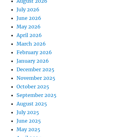
August 2026
July 2026
June 2026
May 2026
April 2026
March 2026
February 2026
January 2026
December 2025
November 2025
October 2025
September 2025
August 2025
July 2025
June 2025
May 2025