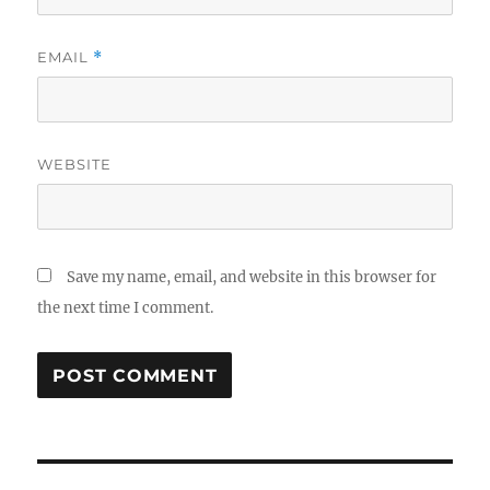
EMAIL
*
WEBSITE
Save my name, email, and website in this browser for
the next time I comment.
Post