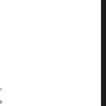
u
u
li