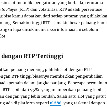
mesin slot memiliki pengaturan yang berbeda, terutama
 to Player
(RTP) dan volatilitas. RTP adalah persentase
 bisa kamu dapatkan dari setiap putaran yang dilakuka
njang. Semakin tinggi RTP, semakin besar peluang kam
angan lupa untuk memeriksa informasi ini sebelum
lot.
ot dengan RTP Tertinggi
kan peluang menang, pilihlah slot dengan RTP
 dengan RTP tinggi biasanya memberikan pengembalian
pada pemain dalam jangka panjang. Beberapa permaina
 RTP lebih dari 95%, yang memberikan peluang lebih
an dengan yang lebih rendah. Salah satu slot yang patut
ng ada di platform seperti
ulti88
, yang terkenal dengan