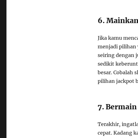
6. Mainkan
Jika kamu menca
menjadi pilihan
seiring dengan 
sedikit keberun
besar. Cobalah sl
pilihan jackpot
7. Bermain
Terakhir, ingat
cepat. Kadang k