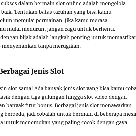
i sukses dalam bermain slot online adalah mengelola
 baik. Tentukan batas taruhan yang bisa kamu
belum memulai permainan. Jika kamu merasa
u mulai menurun, jangan ragu untuk berhenti.
dengan bijak adalah langkah penting untuk memastika
p menyenankan tanpa merugikan.
Berbagai Jenis Slot
in slot sama! Ada banyak jenis slot yang bisa kamu coba
klasik dengan tiga gulungan hingga slot video dengan
an banyak fitur bonus. Berbagai jenis slot menawarkan
 berbeda, jadi cobalah untuk bermain di beberapa mesi
da untuk menemukan yang paling cocok dengan gaya