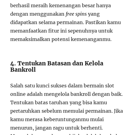
berhasil meraih kemenangan besar hanya
dengan menggunakan
free spins
yang
didapatkan selama permainan. Pastikan kamu
memanfaatkan fitur ini sepenuhnya untuk
memaksimalkan potensi kemenanganmu.
4. Tentukan Batasan dan Kelola
Bankroll
Salah satu kunci sukses dalam bermain slot
online adalah mengelola bankroll dengan baik.
Tentukan batas taruhan yang bisa kamu
pertaruhkan sebelum memulai permainan. Jika
kamu merasa keberuntunganmu mulai
menurun, jangan ragu untuk berhenti.