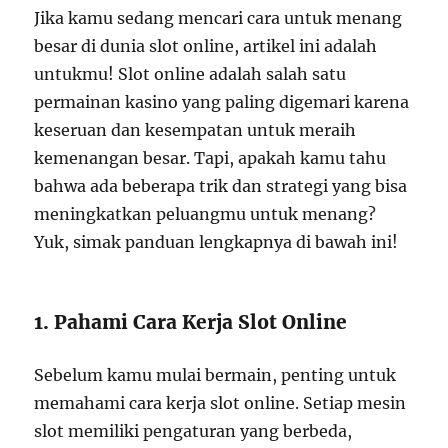
Jika kamu sedang mencari cara untuk menang
besar di dunia slot online, artikel ini adalah
untukmu! Slot online adalah salah satu
permainan kasino yang paling digemari karena
keseruan dan kesempatan untuk meraih
kemenangan besar. Tapi, apakah kamu tahu
bahwa ada beberapa trik dan strategi yang bisa
meningkatkan peluangmu untuk menang?
Yuk, simak panduan lengkapnya di bawah ini!
1. Pahami Cara Kerja Slot Online
Sebelum kamu mulai bermain, penting untuk
memahami cara kerja slot online. Setiap mesin
slot memiliki pengaturan yang berbeda,