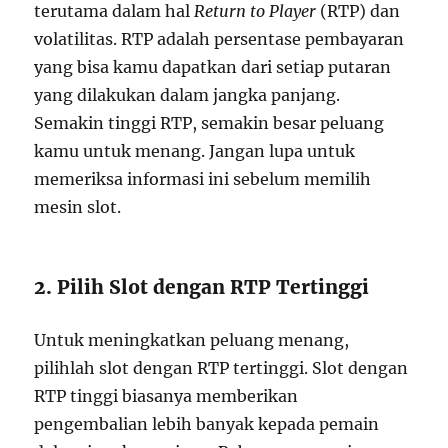
terutama dalam hal
Return to Player
(RTP) dan
volatilitas. RTP adalah persentase pembayaran
yang bisa kamu dapatkan dari setiap putaran
yang dilakukan dalam jangka panjang.
Semakin tinggi RTP, semakin besar peluang
kamu untuk menang. Jangan lupa untuk
memeriksa informasi ini sebelum memilih
mesin slot.
2. Pilih Slot dengan RTP Tertinggi
Untuk meningkatkan peluang menang,
pilihlah slot dengan RTP tertinggi. Slot dengan
RTP tinggi biasanya memberikan
pengembalian lebih banyak kepada pemain