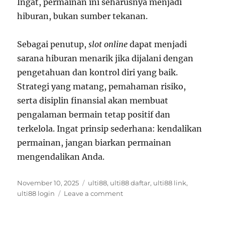
Ingat, permainan ini seharusnya menjadi
hiburan, bukan sumber tekanan.
Sebagai penutup,
slot online
dapat menjadi
sarana hiburan menarik jika dijalani dengan
pengetahuan dan kontrol diri yang baik.
Strategi yang matang, pemahaman risiko,
serta disiplin finansial akan membuat
pengalaman bermain tetap positif dan
terkelola. Ingat prinsip sederhana: kendalikan
permainan, jangan biarkan permainan
mengendalikan Anda.
Posted
Tags
November 10, 2025
ulti88
,
ulti88 daftar
,
ulti88 link
,
on
on
ulti88 login
Leave a comment
Strategi
Slot
Online