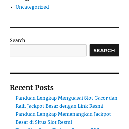
Uncategorized
Search
SEARCH
Recent Posts
Panduan Lengkap Menguasai Slot Gacor dan
Raih Jackpot Besar dengan Link Resmi
Panduan Lengkap Memenangkan Jackpot
Besar di Situs Slot Resmi