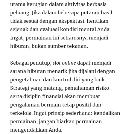
utama kerugian dalam aktivitas berbasis
peluang. Jika dalam beberapa putaran hasil
tidak sesuai dengan ekspektasi, hentikan
sejenak dan evaluasi kondisi mental Anda.
Ingat, permainan ini seharusnya menjadi
hiburan, bukan sumber tekanan.
Sebagai penutup,
slot online
dapat menjadi
sarana hiburan menarik jika dijalani dengan
pengetahuan dan kontrol diri yang baik.
Strategi yang matang, pemahaman risiko,
serta disiplin finansial akan membuat
pengalaman bermain tetap positif dan
terkelola. Ingat prinsip sederhana: kendalikan
permainan, jangan biarkan permainan
mengendalikan Anda.