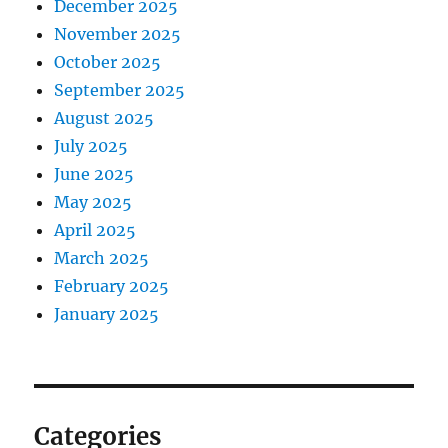
December 2025
November 2025
October 2025
September 2025
August 2025
July 2025
June 2025
May 2025
April 2025
March 2025
February 2025
January 2025
Categories