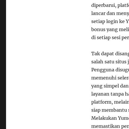
diperbarui, pl
lancar dan men
setiap login ke 
bonus yang mel
di setiap sesi p
Tak dapat disan
salah satu situs 
Pengguna disug
memenuhi selera
yang simpel dan
layanan tanpa h
platform, melai
siap membantu s
Melakukan Yumet
memastikan pen