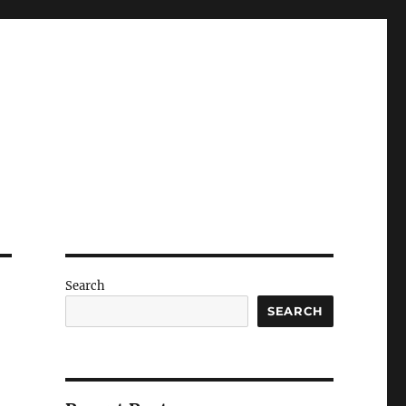
Search
SEARCH