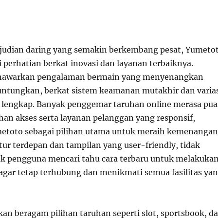
judian daring yang semakin berkembang pesat, Yumeto
 perhatian berkat inovasi dan layanan terbaiknya.
enawarkan pengalaman bermain yang menyenangkan
ntungkan, berkat sistem keamanan mutakhir dan varia
 lengkap. Banyak penggemar taruhan online merasa pua
n akses serta layanan pelanggan yang responsif,
etoto sebagai pilihan utama untuk meraih kemenangan
tur terdepan dan tampilan yang user-friendly, tidak
ak pengguna mencari tahu cara terbaru untuk melakuka
agar tetap terhubung dan menikmati semua fasilitas ya
an beragam pilihan taruhan seperti slot, sportsbook, d