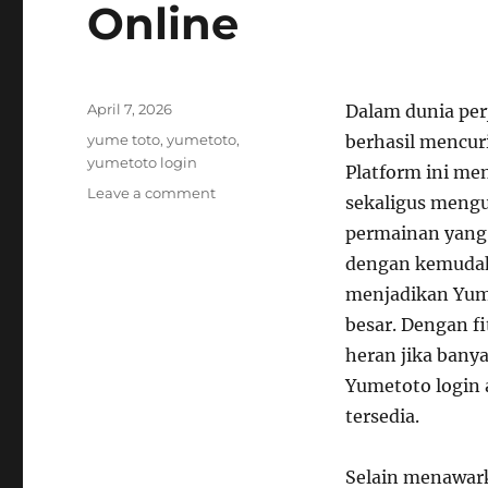
Online
Posted
April 7, 2026
Dalam dunia per
on
Tags
yume toto
,
yumetoto
,
berhasil mencuri
yumetoto login
Platform ini m
on
Leave a comment
sekaligus mengu
Temukan
permainan yang
Cara
Cerdas
dengan kemudaha
di
menjadikan Yum
Situs
besar. Dengan fi
Togel
Online
heran jika bany
Yumetoto login 
tersedia.
Selain menawark