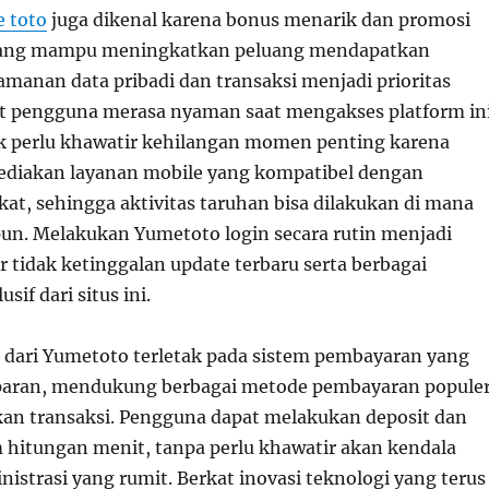
 toto
juga dikenal karena bonus menarik dan promosi
yang mampu meningkatkan peluang mendapatkan
manan data pribadi dan transaksi menjadi prioritas
 pengguna merasa nyaman saat mengakses platform in
ak perlu khawatir kehilangan momen penting karena
diakan layanan mobile yang kompatibel dengan
at, sehingga aktivitas taruhan bisa dilakukan di mana
un. Melakukan Yumetoto login secara rutin menjadi
 tidak ketinggalan update terbaru serta berbagai
if dari situs ini.
 dari Yumetoto terletak pada sistem pembayaran yang
sparan, mendukung berbagai metode pembayaran popule
n transaksi. Pengguna dapat melakukan deposit dan
 hitungan menit, tanpa perlu khawatir akan kendala
nistrasi yang rumit. Berkat inovasi teknologi yang terus