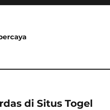
percaya
das di Situs Togel