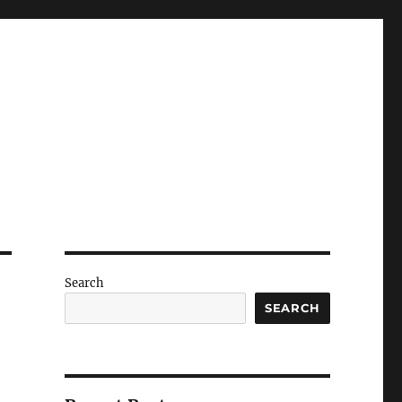
Search
SEARCH