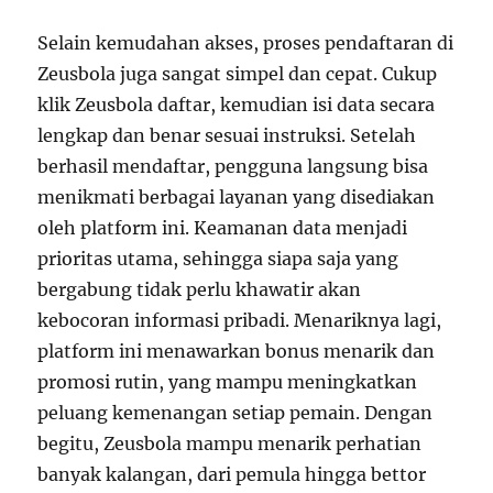
Selain kemudahan akses, proses pendaftaran di
Zeusbola juga sangat simpel dan cepat. Cukup
klik Zeusbola daftar, kemudian isi data secara
lengkap dan benar sesuai instruksi. Setelah
berhasil mendaftar, pengguna langsung bisa
menikmati berbagai layanan yang disediakan
oleh platform ini. Keamanan data menjadi
prioritas utama, sehingga siapa saja yang
bergabung tidak perlu khawatir akan
kebocoran informasi pribadi. Menariknya lagi,
platform ini menawarkan bonus menarik dan
promosi rutin, yang mampu meningkatkan
peluang kemenangan setiap pemain. Dengan
begitu, Zeusbola mampu menarik perhatian
banyak kalangan, dari pemula hingga bettor