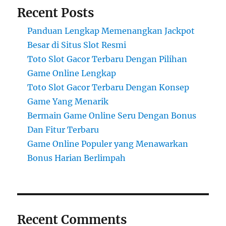
Recent Posts
Panduan Lengkap Memenangkan Jackpot
Besar di Situs Slot Resmi
Toto Slot Gacor Terbaru Dengan Pilihan
Game Online Lengkap
Toto Slot Gacor Terbaru Dengan Konsep
Game Yang Menarik
Bermain Game Online Seru Dengan Bonus
Dan Fitur Terbaru
Game Online Populer yang Menawarkan
Bonus Harian Berlimpah
Recent Comments