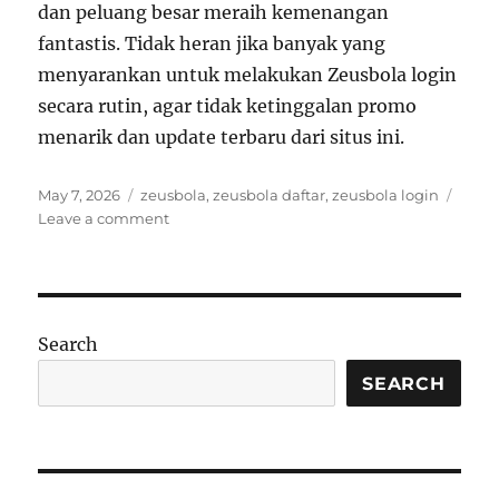
dan peluang besar meraih kemenangan
fantastis. Tidak heran jika banyak yang
menyarankan untuk melakukan Zeusbola login
secara rutin, agar tidak ketinggalan promo
menarik dan update terbaru dari situs ini.
Posted
Tags
May 7, 2026
zeusbola
,
zeusbola daftar
,
zeusbola login
on
on
Leave a comment
Optimalkan
Modal
Anda
di
Situs
Search
Judi
Bola
SEARCH
Online
dengan
Teknik
Anti
Rugi