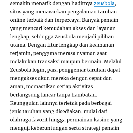
semakin menarik dengan hadirnya
zeusbola
,
situs yang menawarkan pengalaman taruhan
online terbaik dan terpercaya. Banyak pemain
yang mencari kemudahan akses dan layanan
lengkap, sehingga Zeusbola menjadi pilihan
utama. Dengan fitur lengkap dan keamanan
terjamin, pengguna merasa nyaman saat
melakukan transaksi maupun bermain. Melalui
Zeusbola login, para penggemar taruhan dapat
mengakses akun mereka dengan cepat dan
aman, memastikan setiap aktivitas
berlangsung lancar tanpa hambatan.
Keunggulan lainnya terletak pada berbagai
jenis taruhan yang disediakan, mulai dari
olahraga favorit hingga permainan kasino yang
menguji keberuntungan serta strategi pemain.