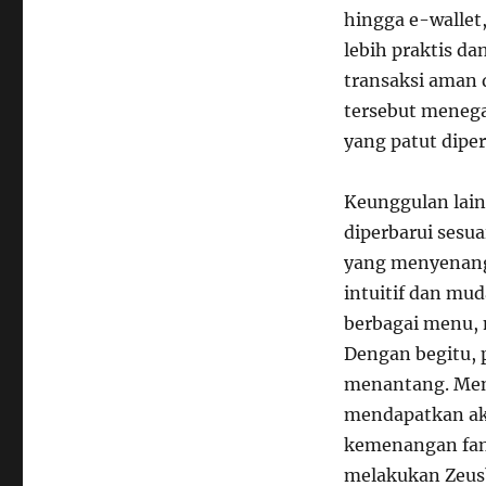
hingga e-wallet
lebih praktis d
transaksi aman 
tersebut menegas
yang patut diper
Keunggulan lain 
diperbarui sesu
yang menyenang
intuitif dan mu
berbagai menu, 
Dengan begitu, 
menantang. Menj
mendapatkan aks
kemenangan fant
melakukan Zeusb