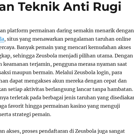
an Teknik Anti Rugi
an platform permainan daring semakin menarik dengan
la
, situs yang menawarkan pengalaman taruhan online
percaya. Banyak pemain yang mencari kemudahan akses
gkap, sehingga Zeusbola menjadi pilihan utama. Dengan
an keamanan terjamin, pengguna merasa nyaman saat
aksi maupun bermain. Melalui Zeusbola login, para
han dapat mengakses akun mereka dengan cepat dan
n setiap aktivitas berlangsung lancar tanpa hambatan.
nya terletak pada berbagai jenis taruhan yang disediaka
raga favorit hingga permainan kasino yang menguji
erta strategi pemain.
n akses, proses pendaftaran di Zeusbola juga sangat