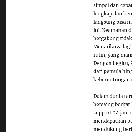
simpel dan cepat
lengkap dan bena
langsung bisa m
ini. Keamanan da
bergabung tidak
Menariknya lagi
rutin, yang ma
Dengan begitu,
dari pemula hin
keberuntungan 
Dalam dunia tar
bersaing berkat 
support 24 jam
mendapatkan ban
mendukung berba