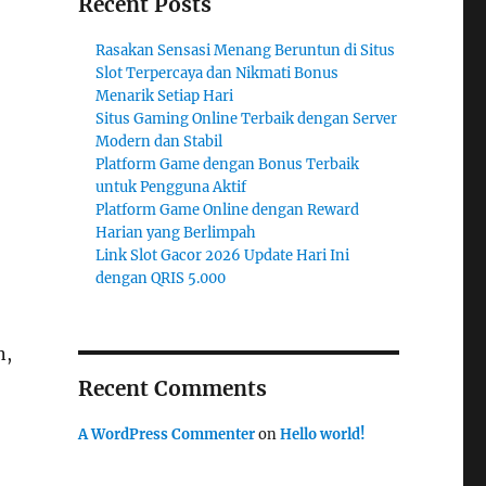
Recent Posts
Rasakan Sensasi Menang Beruntun di Situs
Slot Terpercaya dan Nikmati Bonus
Menarik Setiap Hari
Situs Gaming Online Terbaik dengan Server
Modern dan Stabil
Platform Game dengan Bonus Terbaik
untuk Pengguna Aktif
Platform Game Online dengan Reward
Harian yang Berlimpah
Link Slot Gacor 2026 Update Hari Ini
dengan QRIS 5.000
n,
Recent Comments
A WordPress Commenter
on
Hello world!