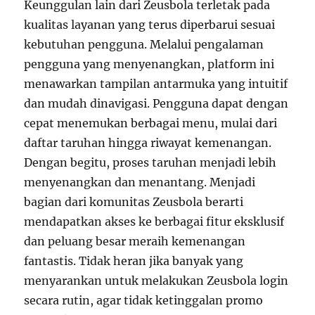
Keunggulan lain dari Zeusbola terletak pada
kualitas layanan yang terus diperbarui sesuai
kebutuhan pengguna. Melalui pengalaman
pengguna yang menyenangkan, platform ini
menawarkan tampilan antarmuka yang intuitif
dan mudah dinavigasi. Pengguna dapat dengan
cepat menemukan berbagai menu, mulai dari
daftar taruhan hingga riwayat kemenangan.
Dengan begitu, proses taruhan menjadi lebih
menyenangkan dan menantang. Menjadi
bagian dari komunitas Zeusbola berarti
mendapatkan akses ke berbagai fitur eksklusif
dan peluang besar meraih kemenangan
fantastis. Tidak heran jika banyak yang
menyarankan untuk melakukan Zeusbola login
secara rutin, agar tidak ketinggalan promo