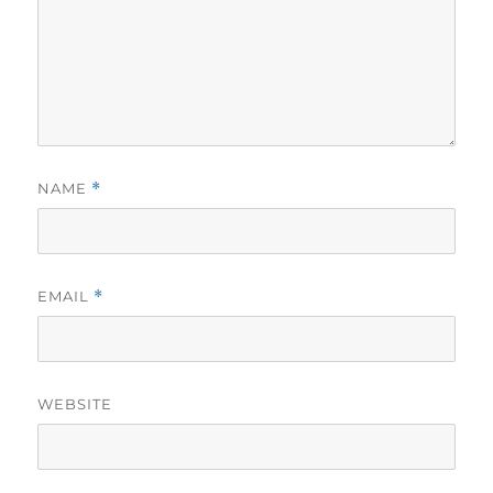
NAME
*
EMAIL
*
WEBSITE