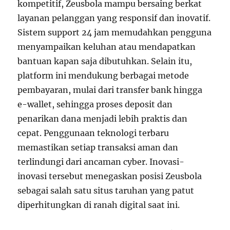
kompetitif, Zeusbola mampu bersaing berkat
layanan pelanggan yang responsif dan inovatif.
Sistem support 24 jam memudahkan pengguna
menyampaikan keluhan atau mendapatkan
bantuan kapan saja dibutuhkan. Selain itu,
platform ini mendukung berbagai metode
pembayaran, mulai dari transfer bank hingga
e-wallet, sehingga proses deposit dan
penarikan dana menjadi lebih praktis dan
cepat. Penggunaan teknologi terbaru
memastikan setiap transaksi aman dan
terlindungi dari ancaman cyber. Inovasi-
inovasi tersebut menegaskan posisi Zeusbola
sebagai salah satu situs taruhan yang patut
diperhitungkan di ranah digital saat ini.