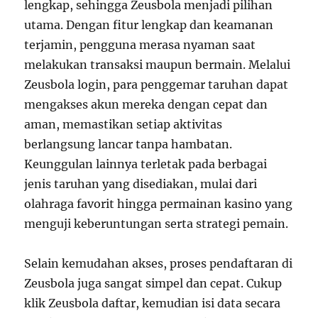
lengkap, sehingga Zeusbola menjadi pilihan
utama. Dengan fitur lengkap dan keamanan
terjamin, pengguna merasa nyaman saat
melakukan transaksi maupun bermain. Melalui
Zeusbola login, para penggemar taruhan dapat
mengakses akun mereka dengan cepat dan
aman, memastikan setiap aktivitas
berlangsung lancar tanpa hambatan.
Keunggulan lainnya terletak pada berbagai
jenis taruhan yang disediakan, mulai dari
olahraga favorit hingga permainan kasino yang
menguji keberuntungan serta strategi pemain.
Selain kemudahan akses, proses pendaftaran di
Zeusbola juga sangat simpel dan cepat. Cukup
klik Zeusbola daftar, kemudian isi data secara